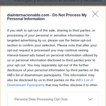
de este dispositivo. Los usuarios pueden
adquirir las piezas del kit y hacer su propio
diainternacionalde.com -
Do Not Process My
ensamblaje.
Personal Information
Open Source Ecology:
es una red de
If you wish to opt-out of the sale, sharing to third parties, or
agricultores, ingenieros y promotores del
processing of your personal or sensitive information for
targeted advertising by us, please use the below opt-out
hardware libre, orientados a desarrollar una
section to confirm your selection. Please note that after your
nueva generación de maquinaria industrial
opt-out request is processed you may continue seeing
con acceso universal, con un bajo impacto
interest-based ads based on personal information utilized by
us or personal information disclosed to third parties prior to
medioambiental.
your opt-out. You may separately opt-out of the further
disclosure of your personal information by third parties on the
IAB’s list of downstream participants. This information may
¿Cómo celebrar el Día de la Libertad
also be disclosed by us to third parties on the
IAB’s List of
del Hardware?
Downstream Participants
that may further disclose it to other
third parties.
Estas son algunas actividades y eventos para
celebrar este día a nivel mundial:
Personal Data Processing Opt Outs