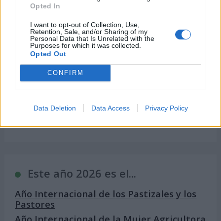
Opted In
I want to opt-out of Collection, Use,
Retention, Sale, and/or Sharing of my
Personal Data that Is Unrelated with the
Purposes for which it was collected.
Opted Out
CONFIRM
Famosos que cumplen años el 12 de junio
Data Deletion
Data Access
Privacy Policy
Este año 2026 es el...
Año Internacional de los Pastizales y los
Pastores
Año Internacional de la Mujer Agricultora