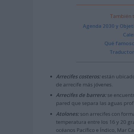
También t
Agenda 2030 y Objeti
Cale
Qué famoso
Traducto
Arrecifes costeros:
están ubicados
de arrecife más jóvenes.
Arrecifes de barrera:
se encuent
pared que separa las aguas profu
Atolones:
son arrecifes con form
temperatura entre los 16 y 20 gr
océanos Pacífico e Índico, Mar Ca