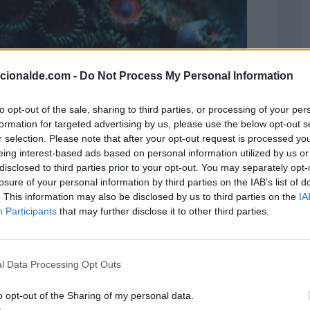
acionalde.com -
Do Not Process My Personal Information
to opt-out of the sale, sharing to third parties, or processing of your per
formation for targeted advertising by us, please use the below opt-out s
r selection. Please note that after your opt-out request is processed y
eing interest-based ads based on personal information utilized by us or
disclosed to third parties prior to your opt-out. You may separately opt-
visión de Ecosistemas Marinos, adscrita al
losure of your personal information by third parties on the IAB’s list of
. This information may also be disclosed by us to third parties on the
IA
 Ambiente, el planeta podría perder los
Participants
that may further disclose it to other third parties.
 para el año 2050. Es un dato alarmante, que
parte de las naciones para su preservación.
l Data Processing Opt Outs
o opt-out of the Sharing of my personal data.