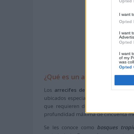
Opted 
I want t
Opted 
I want 
Advertis
Opted 
I want t
of my P
was col
Opted 
¿Qué es un arrecife?
Los
arrecifes de coral
son formacio
ubicados especialmente en aguas tro
que requieren de energía solar. Por
profundidad máxima de cincuenta met
Se les conoce como
bosques tropi