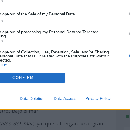
In
o opt-out of the Sale of my Personal Data.
In
to opt-out of processing my Personal Data for Targeted
ing.
In
o opt-out of Collection, Use, Retention, Sale, and/or Sharing
ersonal Data that Is Unrelated with the Purposes for which it
lected.
Out
CONFIRM
nes de organismos marinos invertebrados,
picales, cálidas y poco profundas debido a
Data Deletion
Data Access
Privacy Policy
 esta razón, los arrecifes se ubican a una
ros bajo el mar.
cales del mar
, ya que albergan una gran