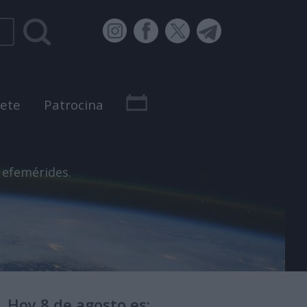
bete
Patrocina
 efemérides.
Hoy 8 de agosto es: