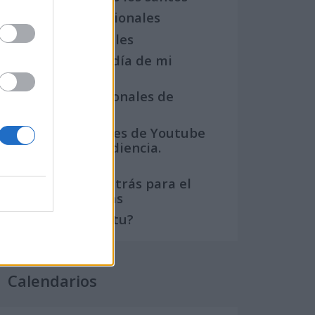
Semanas Internacionales
Años Internacionales
Qué se celebra el día de mi
cumpleaños
Eventos internacionales de
cultura
Los mejores canales de Youtube
según nuestra audiencia.
¡Participa!
Crea una cuenta atrás para el
evento que quieras
¿Qué día crearías tu?
Calendarios