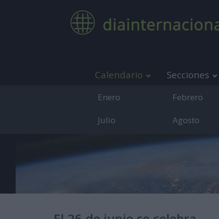
Calendario
Secciones
Enero
Febrero
Julio
Agosto
Medio de co
El 26 de junio se celebra