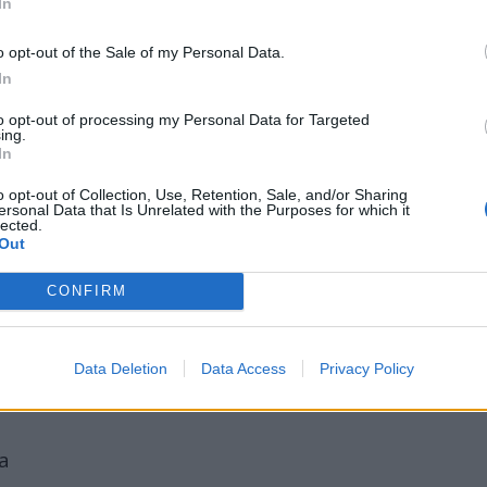
In
o opt-out of the Sale of my Personal Data.
In
s y Mundiales que ocurren en este día
to opt-out of processing my Personal Data for Targeted
ing.
In
o opt-out of Collection, Use, Retention, Sale, and/or Sharing
ersonal Data that Is Unrelated with the Purposes for which it
lected.
al 27 de junio de 2026
Out
nio
CONFIRM
Data Deletion
Data Access
Privacy Policy
a