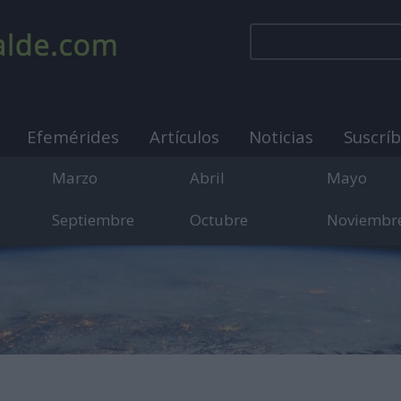
Efemérides
Artículos
Noticias
Suscrí
Marzo
Abril
Mayo
Septiembre
Octubre
Noviembr
municación sobre días internacionales, mundiales y