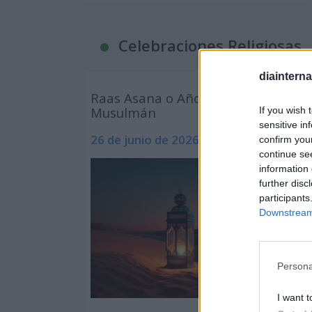
Celebraciones Religiosas
diaintern
Raas Asana o Año Nuevo
Musulmán
If you wish 
sensitive in
26 de junio de 2026
confirm you
continue se
information 
further disc
participants
Downstream 
Persona
I want t