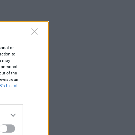
sonal or
ection to
ou may
 personal
out of the
 downstream
B’s List of