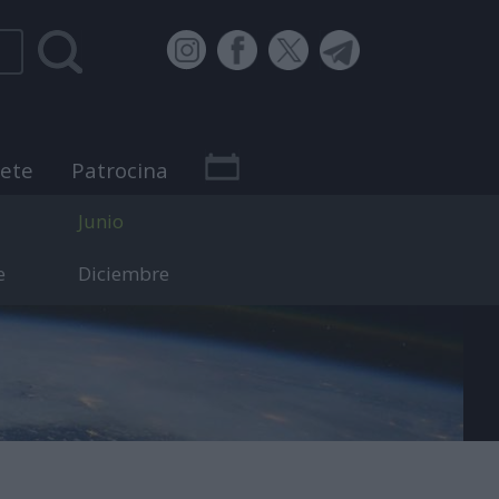
bete
Patrocina
Junio
e
Diciembre
 efemérides.