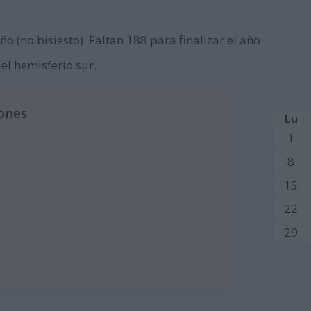
ño (no bisiesto). Faltan 188 para finalizar el año.
 el hemisferio sur.
ones
Lu
1
)
8
15
22
29