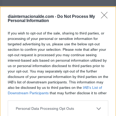
Semanas Internacionales cercanas
diainternacionalde.com -
Do Not Process My
Personal Information
Del 21 al 27 de junio
If you wish to opt-out of the sale, sharing to third parties, or
processing of your personal or sensitive information for
Semana Mundial de la Alergia
targeted advertising by us, please use the below opt-out
section to confirm your selection. Please note that after your
Del 1 al 7 de junio
opt-out request is processed you may continue seeing
Semana Internacional de los Museos
interest-based ads based on personal information utilized by
us or personal information disclosed to third parties prior to
Del 8 al 12 de junio
your opt-out. You may separately opt-out of the further
Semana Internacional de los Archivos
disclosure of your personal information by third parties on the
IAB’s list of downstream participants. This information may
also be disclosed by us to third parties on the
IAB’s List of
Del 14 al 21 de junio
Downstream Participants
that may further disclose it to other
Semana Internacional de la Salud
third parties.
Masculina
Personal Data Processing Opt Outs