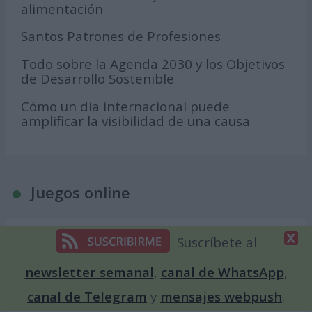
alimentación
Santos Patrones de Profesiones
Todo sobre la Agenda 2030 y los Objetivos
de Desarrollo Sostenible
Cómo un día internacional puede
amplificar la visibilidad de una causa
Juegos online
Suscríbete al
El clásico Buscaminas, totalmente online
Crea tu propia Sopa de Letras
newsletter semanal
,
canal de WhatsApp
,
Crea una cuenta atrás para un evento
canal de Telegram
y
mensajes webpush
.