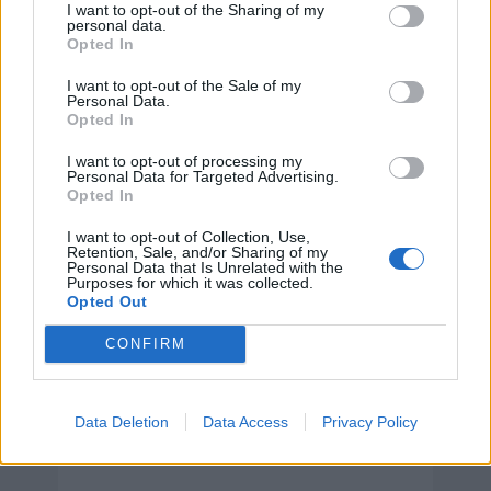
I want to opt-out of the Sharing of my
personal data.
Hoy 8 de agosto es:
Opted In
I want to opt-out of the Sale of my
Personal Data.
Opted In
Dia Internacional del Gato (por
IFAW)
I want to opt-out of processing my
Personal Data for Targeted Advertising.
8 de agosto de 2026
Opted In
I want to opt-out of Collection, Use,
Retention, Sale, and/or Sharing of my
Personal Data that Is Unrelated with the
Purposes for which it was collected.
Opted Out
CONFIRM
Data Deletion
Data Access
Privacy Policy