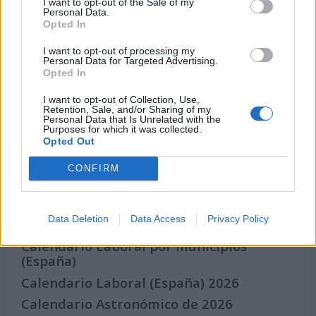
I want to opt-out of the Sale of my
Qué se celebra el día de mi cumpleaños
Personal Data.
Opted In
Eventos internacionales de cultura
Los mejores canales de Youtube según
I want to opt-out of processing my
Personal Data for Targeted Advertising.
nuestra audiencia. ¡Participa!
Opted In
Crea una cuenta atrás para el evento que
I want to opt-out of Collection, Use,
quieras
Retention, Sale, and/or Sharing of my
Personal Data that Is Unrelated with the
¿Qué día crearías tu?
Purposes for which it was collected.
Opted Out
CONFIRM
Calendarios
Data Deletion
Data Access
Privacy Policy
Calendario Laboral por municipios
(España)
Calendario Laboral (España) 2026
Calendario Astronómico de 2026