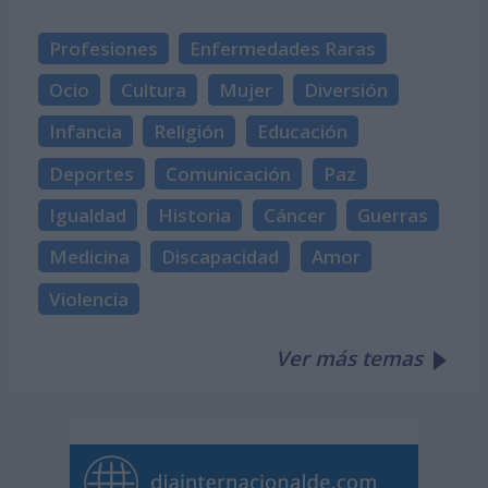
Profesiones
Enfermedades Raras
Ocio
Cultura
Mujer
Diversión
Infancia
Religión
Educación
Deportes
Comunicación
Paz
Igualdad
Historia
Cáncer
Guerras
Medicina
Discapacidad
Amor
Violencia
Ver más temas