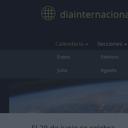
Calendario
Secciones
Enero
Febrero
Julio
Agosto
Medio de co
El 29 de junio se celebra