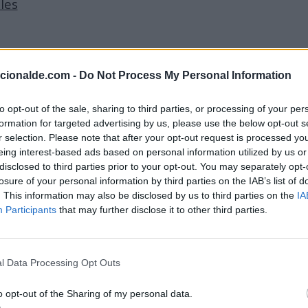
les
acionalde.com -
Do Not Process My Personal Information
to opt-out of the sale, sharing to third parties, or processing of your per
nio
formation for targeted advertising by us, please use the below opt-out s
r selection. Please note that after your opt-out request is processed y
eing interest-based ads based on personal information utilized by us or
disclosed to third parties prior to your opt-out. You may separately opt-
adoff, es condenado a 150 años de prisión por cometer el
losure of your personal information by third parties on the IAB’s list of
ria de Wall Street, de alrededor de 65.000 millones de dó
. This information may also be disclosed by us to third parties on the
IA
Participants
that may further disclose it to other third parties.
mba en Piccadilly Circus, Londres. Evitando un atentado
l Data Processing Opt Outs
o opt-out of the Sharing of my personal data.