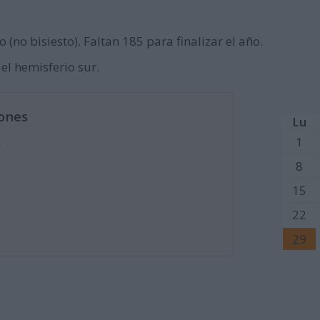
o (no bisiesto). Faltan 185 para finalizar el año.
 el hemisferio sur.
ones
Lu
1
)
8
15
22
29