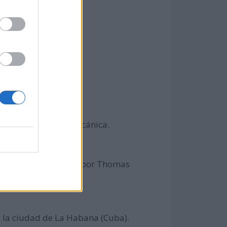
liados de la Liga Balcánica.
de ventas contratado por Thomas
coro de 4.000 voces.
 la ciudad de La Habana (Cuba).