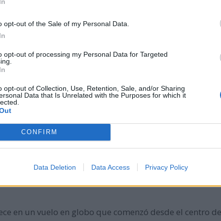
In
 teléfono inteligente, el iPhone.
o opt-out of the Sale of my Personal Data.
In
n de Reino Unido.
to opt-out of processing my Personal Data for Targeted
ing.
In
on el dramaturgo Arthur Miller en Estados Unidos.
o opt-out of Collection, Use, Retention, Sale, and/or Sharing
ersonal Data that Is Unrelated with the Purposes for which it
lected.
Out
lcanes, en la que Bulgaria se enfrentó con sus antiguos a
CONFIRM
ua que conserva la humanidad, George Gouraud, agente 
Data Deletion
Data Access
Privacy Policy
fico la obra Israel en Egipto (de Handel) cantada por un 
ce en un vuelo en globo que comenzó desde el centro de