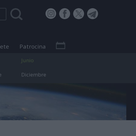
bete
Patrocina
Junio
e
Diciembre
 efemérides.