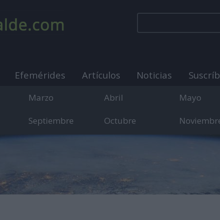
Efemérides
Artículos
Noticias
Suscrí
Marzo
Abril
Mayo
Septiembre
Octubre
Noviembr
municación sobre días internacionales, mundiales y