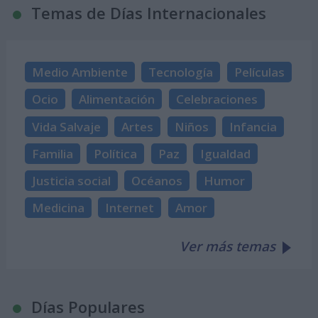
Temas de Días Internacionales
Medio Ambiente
Tecnología
Películas
Ocio
Alimentación
Celebraciones
Vida Salvaje
Artes
Niños
Infancia
Familia
Política
Paz
Igualdad
Justicia social
Océanos
Humor
Medicina
Internet
Amor
Ver más temas
Días Populares