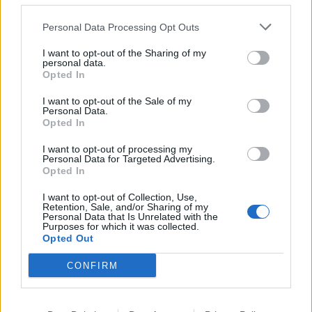
Personal Data Processing Opt Outs
Secciones destacadas
I want to opt-out of the Sharing of my
personal data.
Opted In
I want to opt-out of the Sale of my
Noticias y actualidad sobre Días
Personal Data.
Internacionales
Opted In
Onomástica. Todos los santos
I want to opt-out of processing my
Personal Data for Targeted Advertising.
Semanas Internacionales
Opted In
Años Internacionales
I want to opt-out of Collection, Use,
Qué se celebra el día de mi cumpleaños
Retention, Sale, and/or Sharing of my
Personal Data that Is Unrelated with the
Purposes for which it was collected.
Eventos internacionales de cultura
Opted Out
Los mejores canales de Youtube según
nuestra audiencia. ¡Participa!
CONFIRM
Crea una cuenta atrás para el evento que
quieras