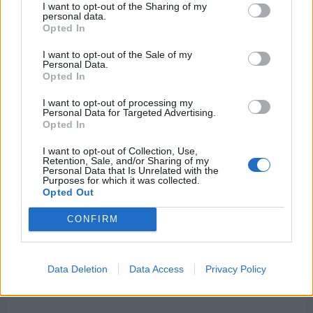
I want to opt-out of the Sharing of my
personal data.
Opted In
I want to opt-out of the Sale of my
Personal Data.
Opted In
I want to opt-out of processing my
El 26 de enero también se celebra
Personal Data for Targeted Advertising.
...
Opted In
I want to opt-out of Collection, Use,
Retention, Sale, and/or Sharing of my
-
Día Internacional de la Energía Limpia
Personal Data that Is Unrelated with the
Purposes for which it was collected.
Opted Out
-
Día Mundial de la Educación Ambiental
CONFIRM
-
Día Internacional del Comunity Manager
-
Día Mundial del Pescador
Data Deletion
Data Access
Privacy Policy
-
Día Mundial de la Enfermedad de Kawasaki