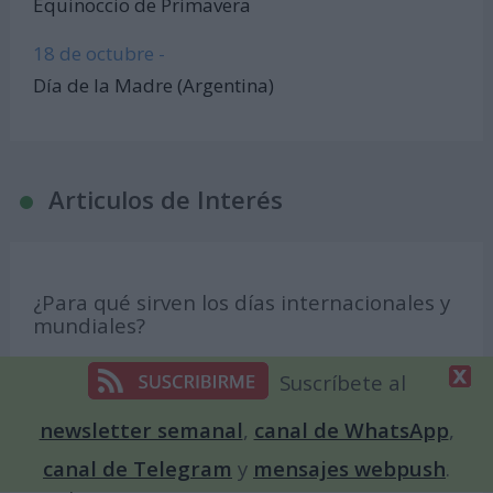
Equinoccio de Primavera
18 de octubre -
Día de la Madre (Argentina)
Articulos de Interés
¿Para qué sirven los días internacionales y
mundiales?
¿Cómo se proclama un Día Internacional o
Suscríbete al
Mundial?
newsletter semanal
,
canal de WhatsApp
,
¿Qué diferencia hay entre un Día
Internacional, un Día Mundial o
canal de Telegram
y
mensajes webpush
.
simplemente un Día de ...?