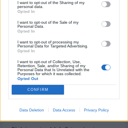
I want to opt-out of the Sharing of my
personal data.
-
Día Mundial del Asma
Opted In
-
Día Mundial de la Hipertensión Pulmonar
I want to opt-out of the Sale of my
Personal Data.
-
Día Mundial de la Lengua Portuguesa
Opted In
I want to opt-out of processing my
Personal Data for Targeted Advertising.
Opted In
Días Internacionales y Mundiales
I want to opt-out of Collection, Use,
cercanos
Retention, Sale, and/or Sharing of my
Personal Data that Is Unrelated with the
Purposes for which it was collected.
Opted Out
6 de mayo
CONFIRM
-
Día Mundial de la Salud Mental Materna
-
Día Mundial de la Filatelia
Data Deletion
Data Access
Privacy Policy
-
Día Internacional sin Dietas