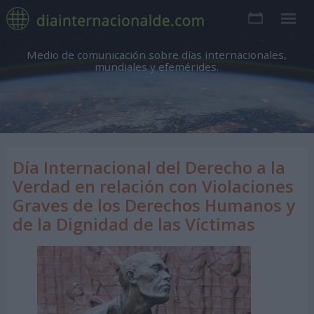
Medio de comunicación sobre días internacionales,
mundiales y efemérides.
Día Internacional del Derecho a la
Verdad en relación con Violaciones
Graves de los Derechos Humanos y
de la Dignidad de las Víctimas