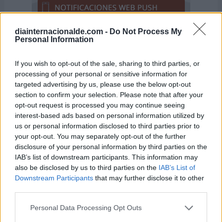
diainternacionalde.com -
Do Not Process My
Personal Information
If you wish to opt-out of the sale, sharing to third parties, or
El 24 de marzo también se celebra
processing of your personal or sensitive information for
...
targeted advertising by us, please use the below opt-out
section to confirm your selection. Please note that after your
opt-out request is processed you may continue seeing
-
Día Mundial de la Tuberculosis
interest-based ads based on personal information utilized by
us or personal information disclosed to third parties prior to
your opt-out. You may separately opt-out of the further
disclosure of your personal information by third parties on the
Días Internacionales y Mundiales
IAB’s list of downstream participants. This information may
also be disclosed by us to third parties on the
IAB’s List of
cercanos
Downstream Participants
that may further disclose it to other
third parties.
25 de marzo
Personal Data Processing Opt Outs