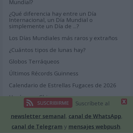
Mundial?
¿Qué diferencia hay entre un Día
Internacional, un Día Mundial o
simplemente un Día de ...?
Los Días Mundiales más raros y extraños
¿Cuántos tipos de lunas hay?
Globos Terráqueos
Últimos Récords Guinness
Calendario de Estrellas Fugaces de 2026
Horóscopo Chino
Suscríbete al
Días Internacionales y el cuidado de la
alimentación
newsletter semanal
,
canal de WhatsApp
,
canal de Telegram
y
mensajes webpush
.
Santos Patrones de Profesiones