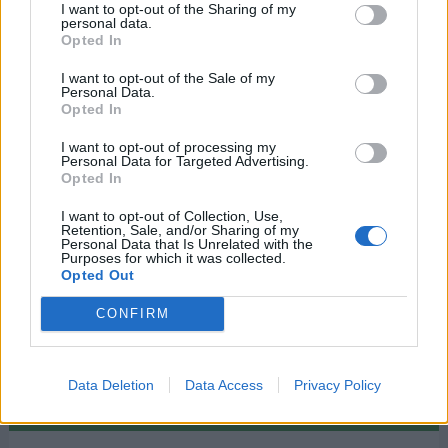
-
Día Internacional de Solidaridad con el
I want to opt-out of the Sharing of my
personal data.
Personal Detenido y Desaparecido
Opted In
-
Día Internacional de Recuerdo de las Víctimas
I want to opt-out of the Sale of my
Personal Data.
de la Esclavitud y la Trata Transatlántica de
Opted In
Esclavos
I want to opt-out of processing my
Personal Data for Targeted Advertising.
-
Día Mundial del Niño Por Nacer
Opted In
26 de marzo
I want to opt-out of Collection, Use,
Retention, Sale, and/or Sharing of my
Personal Data that Is Unrelated with the
-
Día Mundial del Clima
Purposes for which it was collected.
Opted Out
-
Día de Conciencia sobre la Epilepsia o Día
Púrpura
CONFIRM
Data Deletion
Data Access
Privacy Policy
Semanas Internacionales cercanas