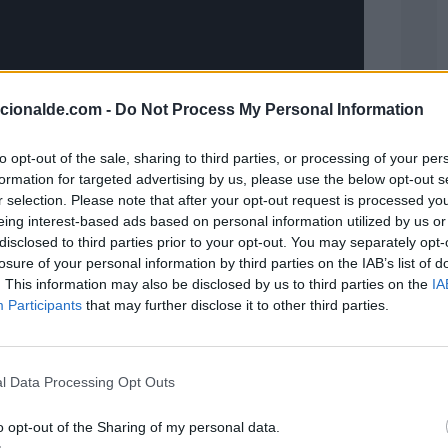
acionalde.com -
Do Not Process My Personal Information
to opt-out of the sale, sharing to third parties, or processing of your per
formation for targeted advertising by us, please use the below opt-out s
r selection. Please note that after your opt-out request is processed y
eing interest-based ads based on personal information utilized by us or
disclosed to third parties prior to your opt-out. You may separately opt-
losure of your personal information by third parties on the IAB’s list of
. This information may also be disclosed by us to third parties on the
IA
tud "El Arco del Retorno".
Participants
that may further disclose it to other third parties.
do de las Víctimas de la
lántica de Esclavos. Tema 2026
l Data Processing Opt Outs
uerdo de las Víctimas de la Esclavitud y la
o opt-out of the Sharing of my personal data.