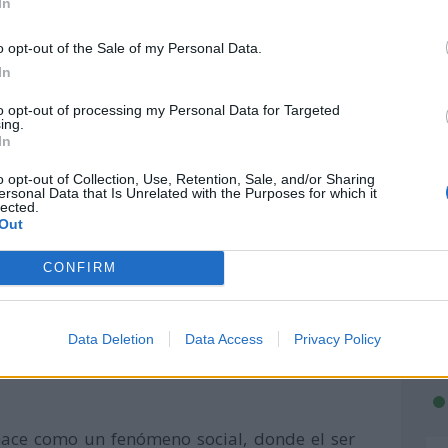
 para el año 2026 es:
"Justicia en acción:
In
dignidad, empoderar el futuro".
o opt-out of the Sale of my Personal Data.
In
to opt-out of processing my Personal Data for Targeted
ing.
In
o opt-out of Collection, Use, Retention, Sale, and/or Sharing
ersonal Data that Is Unrelated with the Purposes for which it
lected.
Out
CONFIRM
Data Deletion
Data Access
Privacy Policy
nace como un fenómeno social, donde el ser