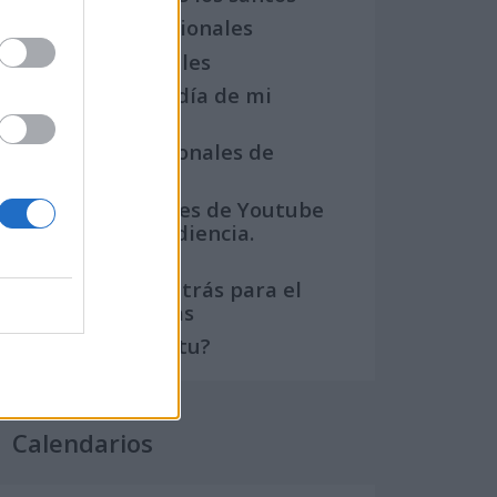
Semanas Internacionales
Años Internacionales
Qué se celebra el día de mi
cumpleaños
Eventos internacionales de
cultura
Los mejores canales de Youtube
según nuestra audiencia.
¡Participa!
Crea una cuenta atrás para el
evento que quieras
¿Qué día crearías tu?
Calendarios