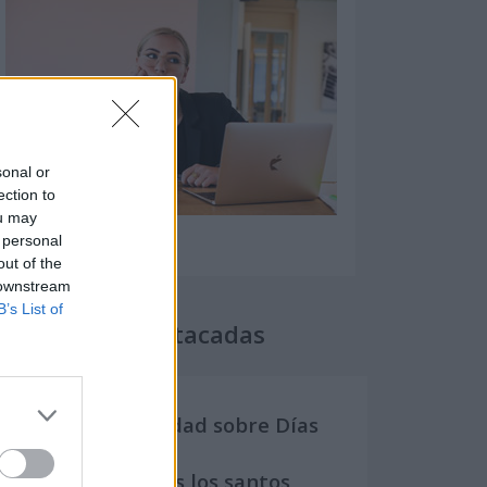
sonal or
ection to
ou may
 personal
out of the
 downstream
B’s List of
Secciones destacadas
Noticias y actualidad sobre Días
Internacionales
Onomástica. Todos los santos