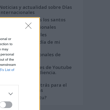
Noticias y actualidad sobre Días
Internacionales
Onomástica. Todos los santos
Semanas Internacionales
Años Internacionales
sonal or
Qué se celebra el día de mi
ection to
cumpleaños
ou may
Eventos internacionales de
 personal
cultura
out of the
 downstream
Los mejores canales de Youtube
B’s List of
según nuestra audiencia.
¡Participa!
Crea una cuenta atrás para el
evento que quieras
¿Qué día crearías tu?