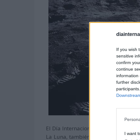
diaintern
If you wish 
sensitive in
confirm you
continue se
information 
further disc
participants
Downstream 
Persona
El Día Internacional de La Luna, ad
I want t
La Luna, también busca celebrar los 