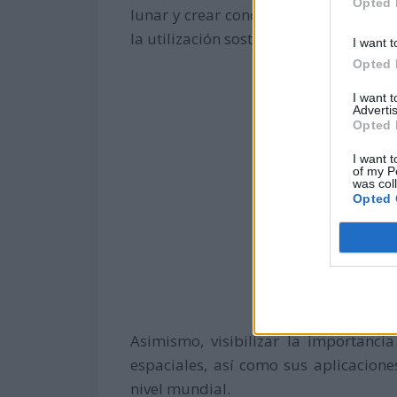
Opted 
lunar y crear conciencia pública sobr
la utilización sostenible de nuestro sat
I want t
Opted 
I want 
Advertis
Opted 
I want t
of my P
was col
Opted 
Asimismo, visibilizar la importanci
espaciales, así como sus aplicacione
nivel mundial.