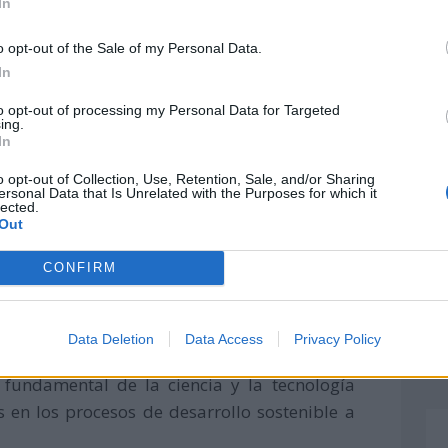
In
e lo importante que es la exploración lunar y
élite.
o opt-out of the Sale of my Personal Data.
In
to opt-out of processing my Personal Data for Targeted
ing.
In
o opt-out of Collection, Use, Retention, Sale, and/or Sharing
ersonal Data that Is Unrelated with the Purposes for which it
lected.
Out
CONFIRM
Data Deletion
Data Access
Privacy Policy
a fundamental de la ciencia y la tecnología
s en los procesos de desarrollo sostenible a