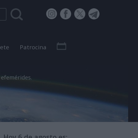
bete
Patrocina
 efemérides.
Hoy 6 de agosto es: