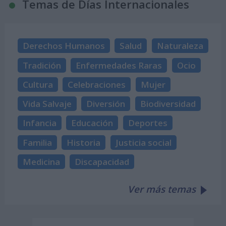
Temas de Días Internacionales
Derechos Humanos
Salud
Naturaleza
Tradición
Enfermedades Raras
Ocio
Cultura
Celebraciones
Mujer
Vida Salvaje
Diversión
Biodiversidad
Infancia
Educación
Deportes
Familia
Historia
Justicia social
Medicina
Discapacidad
Ver más temas