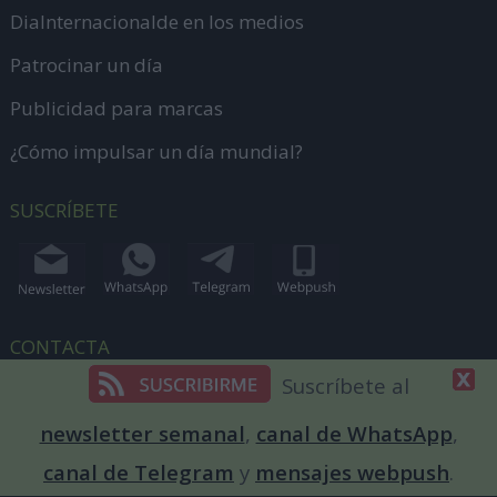
DiaInternacionalde en los medios
Patrocinar un día
Publicidad para marcas
¿Cómo impulsar un día mundial?
SUSCRÍBETE
CONTACTA
Suscríbete al
Envíanos información
newsletter semanal
,
canal de WhatsApp
,
dias@diainternacionalde.com
canal de Telegram
y
mensajes webpush
.
+34 644 62 56 16