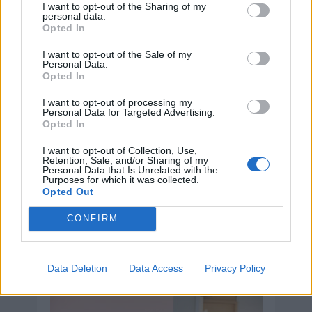
I want to opt-out of the Sharing of my
personal data.
Opted In
I want to opt-out of the Sale of my
Personal Data.
Opted In
I want to opt-out of processing my
Personal Data for Targeted Advertising.
Opted In
I want to opt-out of Collection, Use,
Retention, Sale, and/or Sharing of my
Personal Data that Is Unrelated with the
Purposes for which it was collected.
Opted Out
Día de la Encefalomielitis Miálgica
CONFIRM
Severa o Síndrome de Fatiga
Crónica
Data Deletion
Data Access
Privacy Policy
8 de agosto de 2026