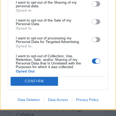
Femenino
I want to opt-out of the Sharing of my
personal data.
Opted In
8 de agosto de 2026
I want to opt-out of the Sale of my
Personal Data.
Opted In
I want to opt-out of processing my
Personal Data for Targeted Advertising.
Opted In
I want to opt-out of Collection, Use,
Retention, Sale, and/or Sharing of my
Personal Data that Is Unrelated with the
Purposes for which it was collected.
Opted Out
CONFIRM
Data Deletion
Data Access
Privacy Policy
Día de la Encefalomielitis Miálgica
Severa o Síndrome de Fatiga
Crónica