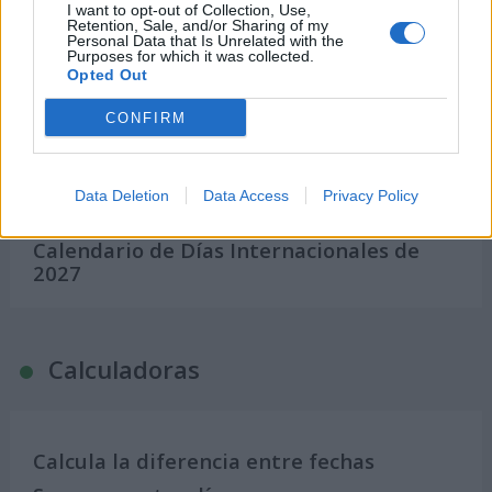
Calendarios
I want to opt-out of Collection, Use,
Retention, Sale, and/or Sharing of my
Personal Data that Is Unrelated with the
Purposes for which it was collected.
Opted Out
Calendario Laboral por municipios
(España)
CONFIRM
Calendario Laboral (España) 2026
Calendario Astronómico de 2026
Data Deletion
Data Access
Privacy Policy
Calendario Lunar
Calendario de Días Internacionales de
2027
Calculadoras
Calcula la diferencia entre fechas