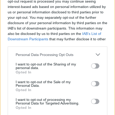
opt-out request is processed you may continue seeing
interest-based ads based on personal information utilized by
us or personal information disclosed to third parties prior to
Noticias y actualidad sobre Días
your opt-out. You may separately opt-out of the further
Internacionales
disclosure of your personal information by third parties on the
Onomástica. Todos los santos
IAB’s list of downstream participants. This information may
also be disclosed by us to third parties on the
IAB’s List of
Semanas Internacionales
Downstream Participants
that may further disclose it to other
Años Internacionales
third parties.
Qué se celebra el día de mi cumpleaños
Personal Data Processing Opt Outs
Eventos internacionales de cultura
I want to opt-out of the Sharing of my
Los mejores canales de Youtube según
personal data.
nuestra audiencia. ¡Participa!
Opted In
Crea una cuenta atrás para el evento que
I want to opt-out of the Sale of my
quieras
Personal Data.
Opted In
¿Qué día crearías tu?
I want to opt-out of processing my
Personal Data for Targeted Advertising.
Opted In