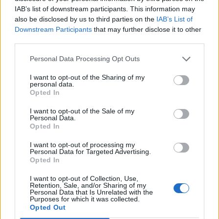
Qué se celebra el día de mi cumpleaños
IAB’s list of downstream participants. This information may
also be disclosed by us to third parties on the
IAB’s List of
Eventos internacionales de cultura
Downstream Participants
that may further disclose it to other
Los mejores canales de Youtube según
third parties.
nuestra audiencia. ¡Participa!
Personal Data Processing Opt Outs
Crea una cuenta atrás para el evento que
quieras
I want to opt-out of the Sharing of my
personal data.
¿Qué día crearías tu?
Opted In
I want to opt-out of the Sale of my
Personal Data.
Opted In
Calendarios
I want to opt-out of processing my
Personal Data for Targeted Advertising.
Opted In
Calendario Laboral por municipios
I want to opt-out of Collection, Use,
(España)
Retention, Sale, and/or Sharing of my
Personal Data that Is Unrelated with the
Calendario Laboral (España) 2026
Purposes for which it was collected.
Opted Out
Calendario Astronómico de 2026