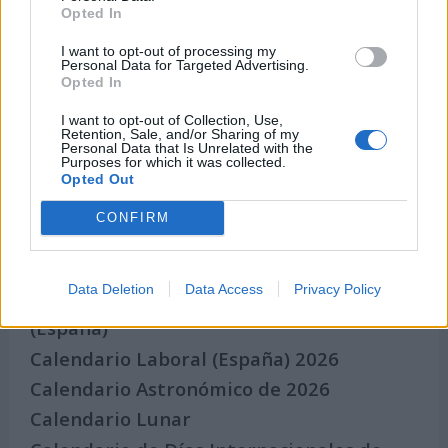
Eventos internacionales de cultura
Opted In
Los mejores canales de Youtube según
nuestra audiencia. ¡Participa!
I want to opt-out of processing my
Personal Data for Targeted Advertising.
Crea una cuenta atrás para el evento que
Opted In
quieras
I want to opt-out of Collection, Use,
¿Qué día crearías tu?
Retention, Sale, and/or Sharing of my
Personal Data that Is Unrelated with the
Purposes for which it was collected.
Opted Out
Calendarios
CONFIRM
Data Deletion
Data Access
Privacy Policy
Calendario Laboral por municipios
(España)
Calendario Laboral (España) 2026
Calendario Astronómico de 2026
Calendario Lunar