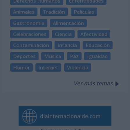
Derechos Humanos
Enfermedades
Animales
Tradición
Películas
Gastronomía
Alimentación
Celebraciones
Ciencia
Afectividad
Contaminación
Infancia
Educación
Deportes
Música
Paz
Igualdad
Humor
Internet
Violencia
Ver más temas