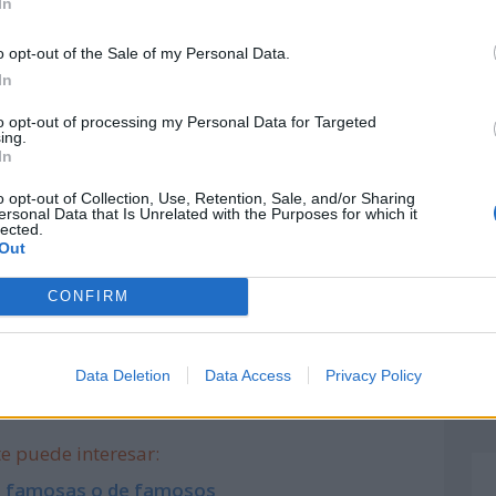
In
undial de la Religión?
o opt-out of the Sale of my Personal Data.
In
a partir del año 1950, gracias a la llamada
to opt-out of processing my Personal Data for Targeted
eligión Bahai en Estados Unidos
.
ing.
In
monoteísta, cuyo líder espiritual y fundador
o opt-out of Collection, Use, Retention, Sale, and/or Sharing
rigen persa. Las enseñanzas impartidas por
ersonal Data that Is Unrelated with the Purposes for which it
lected.
la unidad y la fuente principal de todas las
Out
CONFIRM
Data Deletion
Data Access
Privacy Policy
e puede interesar:
s, famosas o de famosos