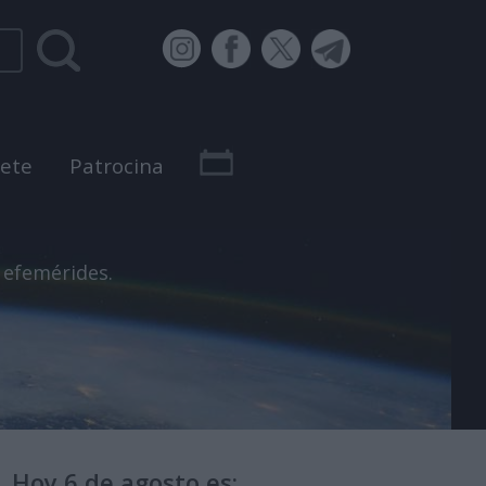
bete
Patrocina
 efemérides.
Hoy 6 de agosto es: