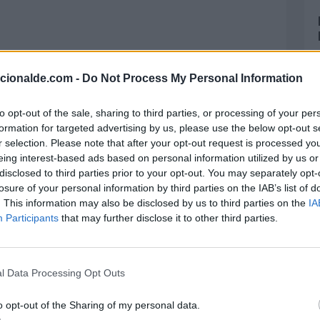
acionalde.com -
Do Not Process My Personal Information
omo una necesidad psicológica en los seres
to opt-out of the sale, sharing to third parties, or processing of your per
a de un ser supremo, dotado de poderes
formation for targeted advertising by us, please use the below opt-out s
r selection. Please note that after your opt-out request is processed y
 tener una existencia con mayor sentido y
eing interest-based ads based on personal information utilized by us or
o y complejo.
disclosed to third parties prior to your opt-out. You may separately opt-
losure of your personal information by third parties on the IAB’s list of
al respecto, aún se desconoce su verdadero
. This information may also be disclosed by us to third parties on the
IA
Participants
that may further disclose it to other third parties.
este apasionante tema y que, todavía genera
tudiosos de la materia, es el afán del ser
l Data Processing Opt Outs
s, un deseo que hasta hoy sigue siendo una
o opt-out of the Sharing of my personal data.