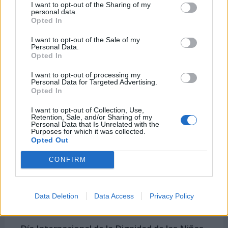
I want to opt-out of the Sharing of my
personal data.
Opted In
I want to opt-out of the Sale of my
Personal Data.
Opted In
I want to opt-out of processing my
Personal Data for Targeted Advertising.
Opted In
I want to opt-out of Collection, Use,
Retention, Sale, and/or Sharing of my
El 9 de diciembre también se
Personal Data that Is Unrelated with the
Purposes for which it was collected.
celebra ...
Opted Out
CONFIRM
-
Día Internacional contra la Corrupción
-
Día Internacional contra el Genocidio
Data Deletion
Data Access
Privacy Policy
-
Día Mundial de la Informática