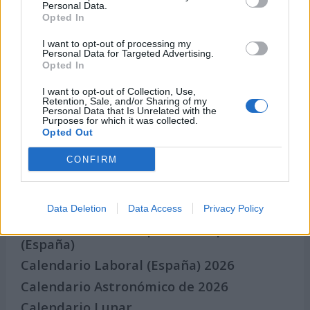
Personal Data.
Eventos internacionales de cultura
Opted In
Los mejores canales de Youtube según
I want to opt-out of processing my
nuestra audiencia. ¡Participa!
Personal Data for Targeted Advertising.
Opted In
Crea una cuenta atrás para el evento que
quieras
I want to opt-out of Collection, Use,
Retention, Sale, and/or Sharing of my
¿Qué día crearías tu?
Personal Data that Is Unrelated with the
Purposes for which it was collected.
Opted Out
CONFIRM
Calendarios
Data Deletion
Data Access
Privacy Policy
Calendario Laboral por municipios
(España)
Calendario Laboral (España) 2026
Calendario Astronómico de 2026
Calendario Lunar