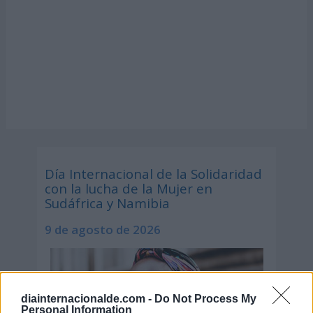
Día Internacional de la Solidaridad
con la lucha de la Mujer en
Sudáfrica y Namibia
9 de agosto de 2026
diainternacionalde.com -
Do Not Process My
Personal Information