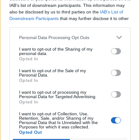
Qué se celebra el día de mi cumpleaños
IAB’s list of downstream participants. This information may
also be disclosed by us to third parties on the
IAB’s List of
Eventos internacionales de cultura
Downstream Participants
that may further disclose it to other
Los mejores canales de Youtube según
third parties.
nuestra audiencia. ¡Participa!
Personal Data Processing Opt Outs
Crea una cuenta atrás para el evento que
quieras
I want to opt-out of the Sharing of my
personal data.
¿Qué día crearías tu?
Opted In
I want to opt-out of the Sale of my
Personal Data.
Calendarios
Opted In
I want to opt-out of processing my
Personal Data for Targeted Advertising.
Opted In
Calendario Laboral por municipios
(España)
I want to opt-out of Collection, Use,
Retention, Sale, and/or Sharing of my
Personal Data that Is Unrelated with the
Calendario Laboral (España) 2026
Purposes for which it was collected.
Opted Out
Calendario Astronómico de 2026