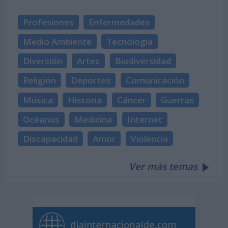
Profesiones
Enfermedades
Medio Ambiente
Tecnología
Diversión
Artes
Biodiversidad
Religión
Deportes
Comunicación
Música
Historia
Cáncer
Guerras
Océanos
Medicina
Internet
Discapacidad
Amor
Violencia
Ver más temas