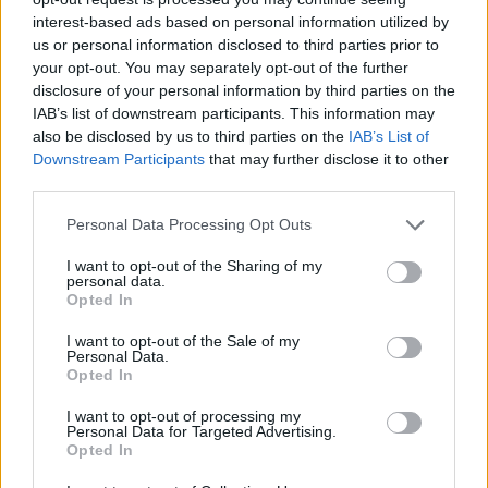
Noticias y actualidad sobre Días
interest-based ads based on personal information utilized by
Internacionales
us or personal information disclosed to third parties prior to
Onomástica. Todos los santos
your opt-out. You may separately opt-out of the further
disclosure of your personal information by third parties on the
Semanas Internacionales
IAB’s list of downstream participants. This information may
Años Internacionales
also be disclosed by us to third parties on the
IAB’s List of
Qué se celebra el día de mi cumpleaños
Downstream Participants
that may further disclose it to other
third parties.
Eventos internacionales de cultura
Los mejores canales de Youtube según
Personal Data Processing Opt Outs
nuestra audiencia. ¡Participa!
I want to opt-out of the Sharing of my
Crea una cuenta atrás para el evento que
personal data.
Opted In
quieras
¿Qué día crearías tu?
I want to opt-out of the Sale of my
Personal Data.
Opted In
I want to opt-out of processing my
Calendarios
Personal Data for Targeted Advertising.
Opted In