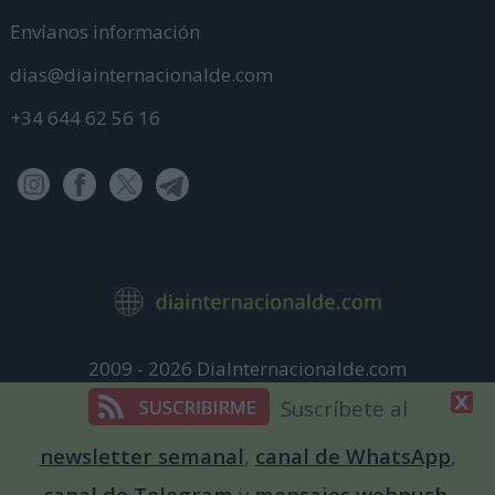
Envíanos información
dias@diainternacionalde.com
+34 644 62 56 16
2009 - 2026 DiaInternacionalde.com
Aviso Legal
Suscríbete al
Política de Privacidad
newsletter semanal
,
canal de WhatsApp
,
Política de cookies
canal de Telegram
y
mensajes webpush
.