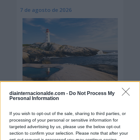
7 de agosto de 2026
diainternacionalde.com -
Do Not Process My
Personal Information
If you wish to opt-out of the sale, sharing to third parties, or
Secciones destacadas
processing of your personal or sensitive information for
targeted advertising by us, please use the below opt-out
section to confirm your selection. Please note that after your
opt-out request is processed you may continue seeing