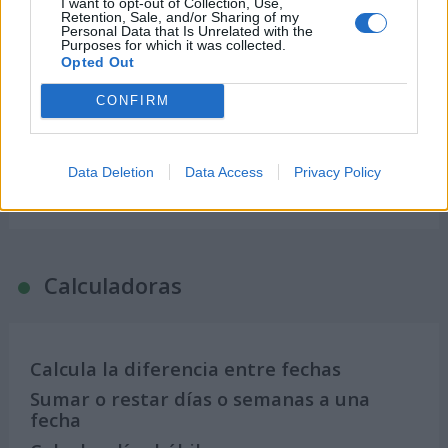
I want to opt-out of Collection, Use,
Retention, Sale, and/or Sharing of my
Calendario Laboral por municipios
Personal Data that Is Unrelated with the
Purposes for which it was collected.
(España)
Opted Out
Calendario Laboral (España) 2026
CONFIRM
Calendario Astronómico de 2026
Calendario Lunar
Data Deletion
Data Access
Privacy Policy
Calendario de Días Internacionales de
2027
Calculadoras
Calcula la diferencia entre fechas
Sumar o restar días o semanas a una
fecha