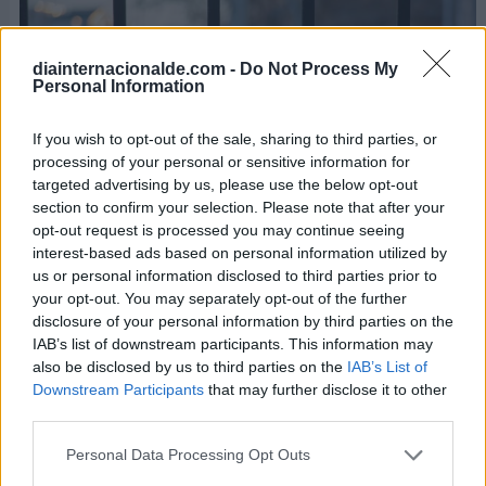
diainternacionalde.com -
Do Not Process My
Personal Information
If you wish to opt-out of the sale, sharing to third parties, or
processing of your personal or sensitive information for
targeted advertising by us, please use the below opt-out
section to confirm your selection. Please note that after your
opt-out request is processed you may continue seeing
interest-based ads based on personal information utilized by
us or personal information disclosed to third parties prior to
your opt-out. You may separately opt-out of the further
disclosure of your personal information by third parties on the
Estas son algunas de las enfermedades epidémicas
IAB’s list of downstream participants. This information may
más conocidas de la historia:
also be disclosed by us to third parties on the
IAB’s List of
Downstream Participants
that may further disclose it to other
Peste bubónica (1720-1722):
third parties.
Es una infección producida por la bacteria
Personal Data Processing Opt Outs
Yersinia Pestis
, caracterizada por la