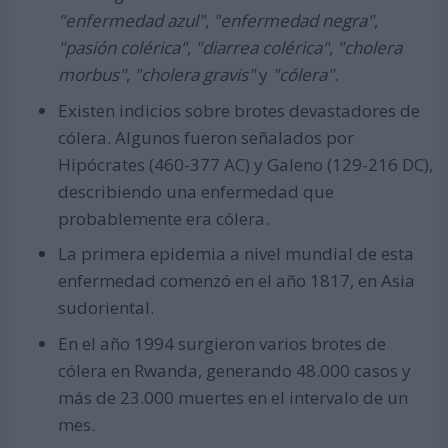
"enfermedad azul"
,
"enfermedad negra"
,
"pasión colérica"
,
"diarrea colérica"
,
"cholera
morbus"
,
"cholera gravis"
y
"cólera"
.
Existen indicios sobre brotes devastadores de
cólera. Algunos fueron señalados por
Hipócrates (460-377 AC) y Galeno (129-216 DC),
describiendo una enfermedad que
probablemente era cólera.
La primera epidemia a nivel mundial de esta
enfermedad comenzó en el año 1817, en Asia
sudoriental.
En el año 1994 surgieron varios brotes de
cólera en Rwanda, generando 48.000 casos y
más de 23.000 muertes en el intervalo de un
mes.