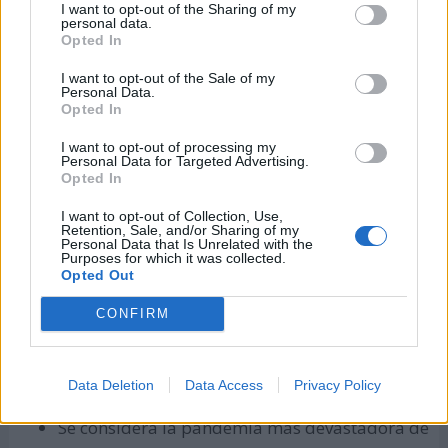
I want to opt-out of the Sharing of my
inflamación de ganglios infectados en órganos
personal data.
Opted In
sexuales y ojos.
I want to opt-out of the Sale of my
Fue una de las enfermedades mortales de
Personal Data.
mayor impacto, ocurridas en el siglo VI d.C.
Opted In
A finales de la Edad Media (1300-1400 d.C.), se
I want to opt-out of processing my
Personal Data for Targeted Advertising.
registró en Europa el brote epidémico y
Opted In
pandémico de esta enfermedad, matando a un
I want to opt-out of Collection, Use,
tercio de la población en este continente.
Retention, Sale, and/or Sharing of my
Personal Data that Is Unrelated with the
Purposes for which it was collected.
Según la Organización Mundial de la Salud
Opted Out
(OMS), la pandemia estuvo activa hasta el año
1959, contabilizando anualmente 200 víctimas
CONFIRM
alrededor del mundo.
Gripe española (1918-1919):
Data Deletion
Data Access
Privacy Policy
Se considera la pandemia más devastadora de