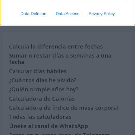
Data Deletion
Data Access
Privacy Policy
Calculadoras
Calcula la diferencia entre fechas
Sumar o restar días o semanas a una
fecha
Calcular días hábiles
¿Cuántos días he vivido?
¿Quién cumple años hoy?
Calculadora de Calorías
Calculadora de índice de masa corporal
Todas las calculadoras
Únete al canal de WhatsApp
Entra en nuestro canal de Telegram