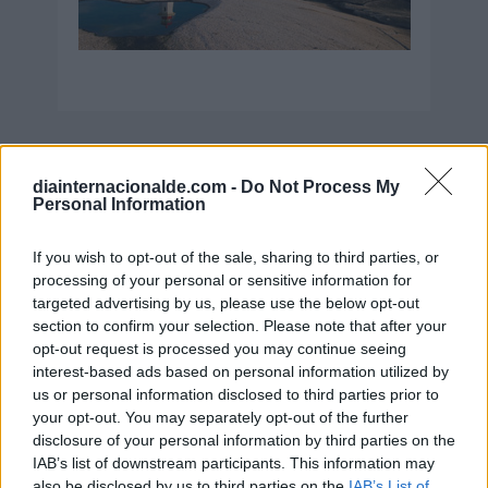
Secciones destacadas
diainternacionalde.com -
Do Not Process My
Personal Information
Noticias y actualidad sobre Días
If you wish to opt-out of the sale, sharing to third parties, or
Internacionales
processing of your personal or sensitive information for
targeted advertising by us, please use the below opt-out
Onomástica. Todos los santos
section to confirm your selection. Please note that after your
Semanas Internacionales
opt-out request is processed you may continue seeing
interest-based ads based on personal information utilized by
Años Internacionales
us or personal information disclosed to third parties prior to
Qué se celebra el día de mi cumpleaños
your opt-out. You may separately opt-out of the further
disclosure of your personal information by third parties on the
Eventos internacionales de cultura
IAB’s list of downstream participants. This information may
Los mejores canales de Youtube según
also be disclosed by us to third parties on the
IAB’s List of