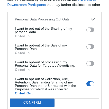
nuestra audiencia. ¡Participa!
Downstream Participants
that may further disclose it to other
third parties.
Crea una cuenta atrás para el evento que
quieras
Personal Data Processing Opt Outs
¿Qué día crearías tu?
I want to opt-out of the Sharing of my
personal data.
Opted In
Calendarios
I want to opt-out of the Sale of my
Personal Data.
Opted In
I want to opt-out of processing my
Calendario Laboral por municipios
Personal Data for Targeted Advertising.
(España)
Opted In
Calendario Laboral (España) 2026
I want to opt-out of Collection, Use,
Retention, Sale, and/or Sharing of my
Calendario Astronómico de 2026
Personal Data that Is Unrelated with the
Purposes for which it was collected.
Calendario Lunar
Opted Out
Calendario de Días Internacionales de
CONFIRM
2027