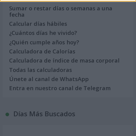
Sumar o restar días o semanas a una
fecha
Calcular días hábiles
¿Cuántos días he vivido?
¿Quién cumple años hoy?
Calculadora de Calorías
Calculadora de índice de masa corporal
Todas las calculadoras
Únete al canal de WhatsApp
Entra en nuestro canal de Telegram
Días Más Buscados