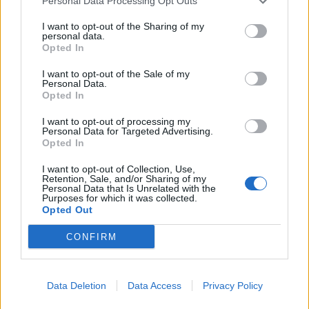
Personal Data Processing Opt Outs
Calendarios
I want to opt-out of the Sharing of my
personal data.
Opted In
Calendario Laboral por municipios
I want to opt-out of the Sale of my
Personal Data.
(España)
Opted In
Calendario Laboral (España) 2026
I want to opt-out of processing my
Calendario Astronómico de 2026
Personal Data for Targeted Advertising.
Opted In
Calendario Lunar
I want to opt-out of Collection, Use,
Calendario de Días Internacionales de
Retention, Sale, and/or Sharing of my
2027
Personal Data that Is Unrelated with the
Purposes for which it was collected.
Opted Out
CONFIRM
Calculadoras
Data Deletion
Data Access
Privacy Policy
Calcula la diferencia entre fechas