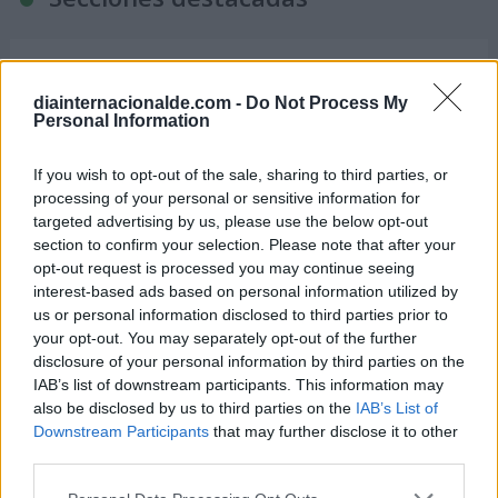
Noticias y actualidad sobre Días
diainternacionalde.com -
Do Not Process My
Internacionales
Personal Information
Onomástica. Todos los santos
If you wish to opt-out of the sale, sharing to third parties, or
Semanas Internacionales
processing of your personal or sensitive information for
Años Internacionales
targeted advertising by us, please use the below opt-out
Qué se celebra el día de mi cumpleaños
section to confirm your selection. Please note that after your
opt-out request is processed you may continue seeing
Eventos internacionales de cultura
interest-based ads based on personal information utilized by
Los mejores canales de Youtube según
us or personal information disclosed to third parties prior to
nuestra audiencia. ¡Participa!
your opt-out. You may separately opt-out of the further
disclosure of your personal information by third parties on the
Crea una cuenta atrás para el evento que
IAB’s list of downstream participants. This information may
quieras
also be disclosed by us to third parties on the
IAB’s List of
¿Qué día crearías tu?
Downstream Participants
that may further disclose it to other
third parties.