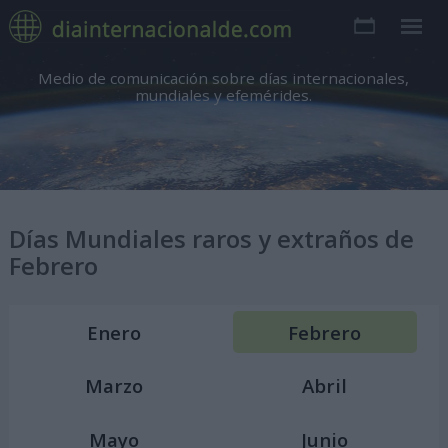
Medio de comunicación sobre días internacionales,
mundiales y efemérides.
Días Mundiales raros y extraños de
Febrero
Enero
Febrero
Marzo
Abril
Mayo
Junio