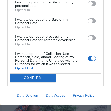
I want to opt-out of the Sharing of my
personal data.
El mágico mundo del cine es una ventana abierta al
Opted In
espectador, a través de la cual puede contemplar
I want to opt-out of the Sale of my
todo lo que le rodea, inclusive las tristes realidades,
Personal Data.
injusticias y atropellos que se comenten a diario
Opted In
hacia niños, mujeres y hombres, vulnerando todos
I want to opt-out of processing my
Personal Data for Targeted Advertising.
sus derechos.
Opted In
Durante años, los cineastas han buscado
I want to opt-out of Collection, Use,
Retention, Sale, and/or Sharing of my
sensibilizar a las personas exhibiendo películas con
Personal Data that Is Unrelated with the
Purposes for which it was collected.
una trama real o imaginaria, pero que deje un
Opted Out
mensaje de esperanza, fe y optimismo de que
CONFIRM
podemos hacer de este mundo, un lugar mucho
más humano.
Data Deletion
Data Access
Privacy Policy