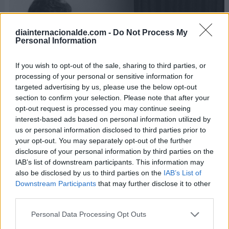
diainternacionalde.com -
Do Not Process My
Personal Information
If you wish to opt-out of the sale, sharing to third parties, or
processing of your personal or sensitive information for
targeted advertising by us, please use the below opt-out
section to confirm your selection. Please note that after your
opt-out request is processed you may continue seeing
interest-based ads based on personal information utilized by
us or personal information disclosed to third parties prior to
your opt-out. You may separately opt-out of the further
disclosure of your personal information by third parties on the
Eleanor Roosevelt sostiene un ejemplar de la
IAB’s list of downstream participants. This information may
Declaración Universal de los Derechos Humanos.
De FDR
also be disclosed by us to third parties on the
IAB’s List of
Presidential Library & Museum
CC BY 2.0
Downstream Participants
that may further disclose it to other
third parties.
Los Derechos Humanos, también
Personal Data Processing Opt Outs
reflejados en la gran pantalla