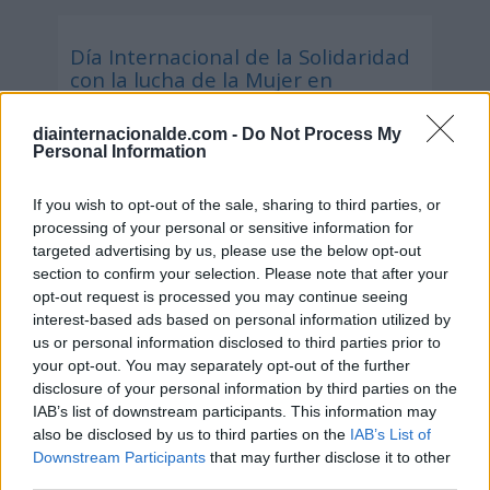
Día Internacional de la Solidaridad
con la lucha de la Mujer en
Sudáfrica y Namibia
diainternacionalde.com -
Do Not Process My
9 de agosto de 2026
Personal Information
If you wish to opt-out of the sale, sharing to third parties, or
processing of your personal or sensitive information for
targeted advertising by us, please use the below opt-out
section to confirm your selection. Please note that after your
opt-out request is processed you may continue seeing
interest-based ads based on personal information utilized by
us or personal information disclosed to third parties prior to
your opt-out. You may separately opt-out of the further
disclosure of your personal information by third parties on the
IAB’s list of downstream participants. This information may
also be disclosed by us to third parties on the
IAB’s List of
Downstream Participants
that may further disclose it to other
third parties.