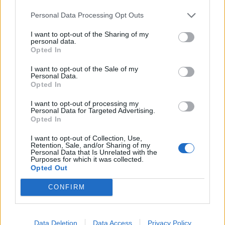
Secciones destacadas
Personal Data Processing Opt Outs
I want to opt-out of the Sharing of my
personal data.
Opted In
Noticias y actualidad sobre Días
Internacionales
I want to opt-out of the Sale of my
Personal Data.
Onomástica. Todos los santos
Opted In
Semanas Internacionales
I want to opt-out of processing my
Años Internacionales
Personal Data for Targeted Advertising.
Opted In
Qué se celebra el día de mi cumpleaños
I want to opt-out of Collection, Use,
Eventos internacionales de cultura
Retention, Sale, and/or Sharing of my
Personal Data that Is Unrelated with the
Los mejores canales de Youtube según
Purposes for which it was collected.
nuestra audiencia. ¡Participa!
Opted Out
Crea una cuenta atrás para el evento que
CONFIRM
quieras
¿Qué día crearías tu?
Data Deletion
Data Access
Privacy Policy