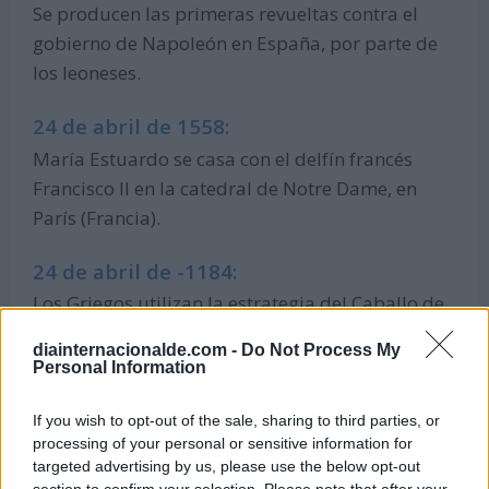
Se producen las primeras revueltas contra el
gobierno de Napoleón en España, por parte de
los leoneses.
24 de abril de 1558:
María Estuardo se casa con el delfín francés
Francisco II en la catedral de Notre Dame, en
París (Francia).
24 de abril de -1184:
Los Griegos utilizan la estrategia del Caballo de
Troya para introducirse en la ciudad fortificada
diainternacionalde.com -
Do Not Process My
de Troya (actual Turquía) para abrir las puertas
Personal Information
a su ejército, que acabará tomando la ciudad.
If you wish to opt-out of the sale, sharing to third parties, or
processing of your personal or sensitive information for
Efemérides de abril
targeted advertising by us, please use the below opt-out