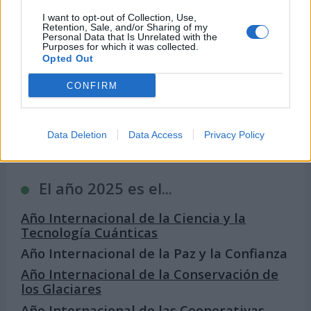
I want to opt-out of Collection, Use,
Retention, Sale, and/or Sharing of my
Personal Data that Is Unrelated with the
Purposes for which it was collected.
Opted Out
CONFIRM
Famosos que cumplen años el 24 de abril
Data Deletion
Data Access
Privacy Policy
El año 2025 es el...
Año Internacional de la Ciencia y la
Tecnología Cuánticas
Año Internacional de la Paz y la Confianza
Año Internacional de la Conservación de
los Glaciares
Año Internacional de las Cooperativas