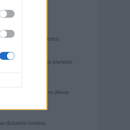
en Brighton (Reino Unido).
ra la analizar algunos planetas
a La, la, la, en Londres (Reino
xas (Estados Unidos).