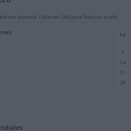
ño (no bisiesto). Faltarían 269 para finalizar el año.
ones
Lu
)
7
14
21
28
undiales