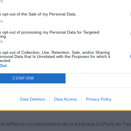
In
o opt-out of the Sale of my Personal Data.
-Herzegovina.
In
to opt-out of processing my Personal Data for Targeted
ing.
ecia la XX Edición de Eurovisión con su tema Waterloo, 
In
o opt-out of Collection, Use, Retention, Sale, and/or Sharing
ersonal Data that Is Unrelated with the Purposes for which it
lected.
ASA Pioneer 11 desde Cabo Cañaveral (Estados Unidos), pa
Out
ir su ruta hacia el exterior.
CONFIRM
l de Eurovisión de la Canción 1968 para España con el tem
Data Deletion
Data Access
Privacy Policy
 el teflón en un laboratorio de la empresa DuPont, en Te