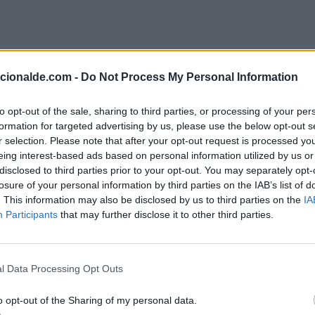
acionalde.com -
Do Not Process My Personal Information
to opt-out of the sale, sharing to third parties, or processing of your per
formation for targeted advertising by us, please use the below opt-out s
r selection. Please note that after your opt-out request is processed y
eing interest-based ads based on personal information utilized by us or
il
disclosed to third parties prior to your opt-out. You may separately opt-
losure of your personal information by third parties on the IAB’s list of
. This information may also be disclosed by us to third parties on the
IA
Participants
that may further disclose it to other third parties.
el récord de la distancia más alejada de la Tierra por lo
km) mientras rodean la cara oculta de la Luna.
l Data Processing Opt Outs
amond después de encallar cerca de la isla Santorini (Grec
o opt-out of the Sharing of my personal data.