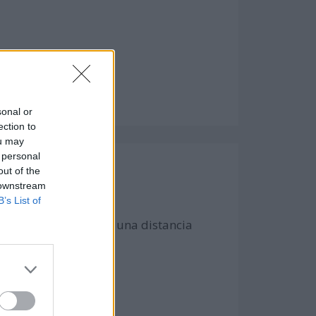
sonal or
ection to
ou may
 personal
out of the
 downstream
B’s List of
s humanos, alcanzando una distancia
ia) el día anterior.