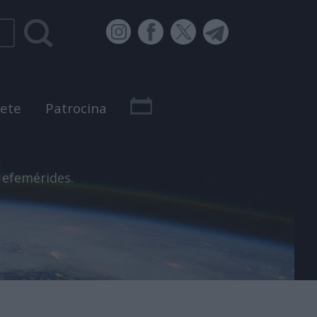
bete
Patrocina
 efemérides.