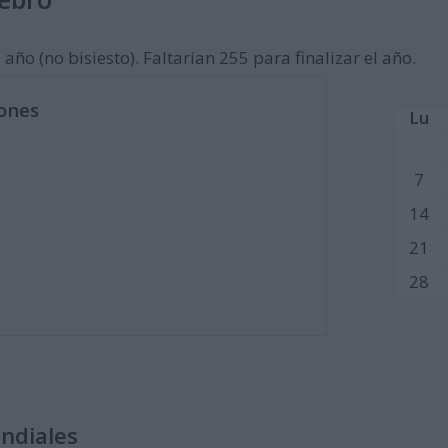
año (no bisiesto). Faltarían 255 para finalizar el año.
ones
Lu
)
7
14
21
28
undiales