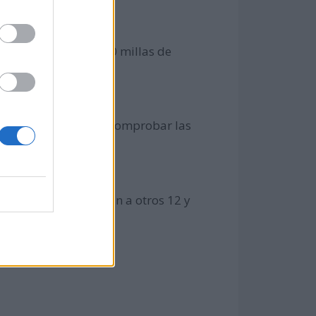
as conquistar las 300 millas de
idos), con el fin de comprobar las
 estudiantes asesinan a otros 12 y