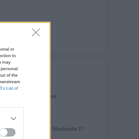
sonal or
ection to
ou may
 personal
out of the
 downstream
B’s List of
, Francia. El ataque fue
ico, arrendada por BP. Muriendo 11