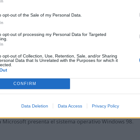
In
o opt-out of the Sale of my Personal Data.
rimera mujer en ganar una carrera de la IndyCar Series, tr
In
in Ring Motegi.
to opt-out of processing my Personal Data for Targeted
ing.
In
 Probe B de la NASA desde la base Vandenberg (Estados Un
o opt-out of Collection, Use, Retention, Sale, and/or Sharing
ersonal Data that Is Unrelated with the Purposes for which it
ividad de Albert Einstein.
lected.
Out
CONFIRM
cundaria de Columbine, en Estados Unidos, en la que dos
se.
Data Deletion
Data Access
Privacy Policy
sa Microsoft presenta el sistema operativo Windows 98.