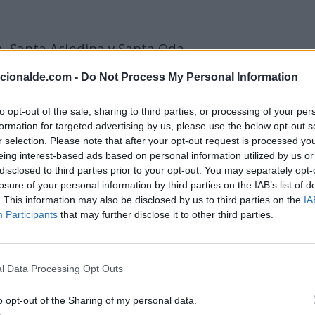
, Santa Acindina y Santa Oda
acionalde.com -
Do Not Process My Personal Information
to opt-out of the sale, sharing to third parties, or processing of your per
formation for targeted advertising by us, please use the below opt-out s
r selection. Please note that after your opt-out request is processed y
eing interest-based ads based on personal information utilized by us or
ril
disclosed to third parties prior to your opt-out. You may separately opt-
losure of your personal information by third parties on the IAB’s list of
. This information may also be disclosed by us to third parties on the
IA
Participants
that may further disclose it to other third parties.
ara contra varios policías en los campos Elíseos en París
 (Atentado de París de 2017).
l Data Processing Opt Outs
ones petrolíferas Deepwater Horizon en el Golfo de Méx
o opt-out of the Sharing of my personal data.
yores vertidos de petróleo de la historia.