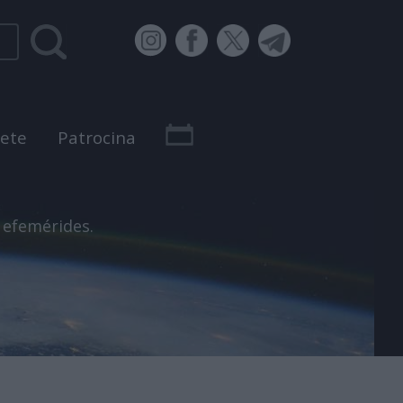
bete
Patrocina
 efemérides.