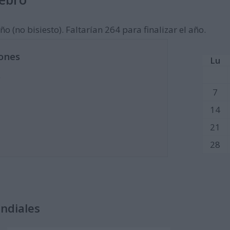
ño (no bisiesto). Faltarían 264 para finalizar el año.
ones
Lu
)
7
14
21
28
undiales