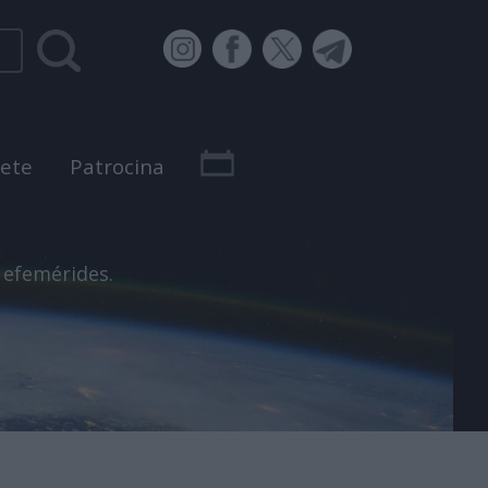
bete
Patrocina
 efemérides.