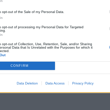
In
 los estados implicados en la Guerra de Sucesión Español
o opt-out of the Sale of my Personal Data.
In
n en reyes de Inglaterra.
to opt-out of processing my Personal Data for Targeted
ing.
In
blación de Atarfe, en Granada (España).
o opt-out of Collection, Use, Retention, Sale, and/or Sharing
ersonal Data that Is Unrelated with the Purposes for which it
lected.
Out
CONFIRM
Data Deletion
Data Access
Privacy Policy