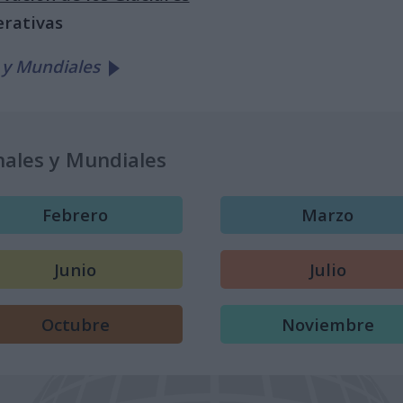
erativas
 y Mundiales
nales y Mundiales
Febrero
Marzo
Junio
Julio
Octubre
Noviembre