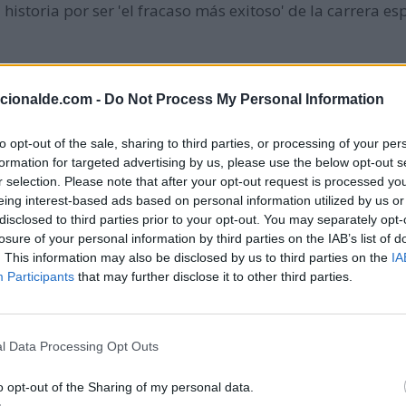
historia por ser 'el fracaso más exitoso' de la carrera esp
ledge, analizando cálculos estadísticos con 300 millones
acionalde.com -
Do Not Process My Personal Information
este día fue el más aburrido de la historia en el que n
to opt-out of the sale, sharing to third parties, or processing of your per
formation for targeted advertising by us, please use the below opt-out s
mor brujo de Manuel de Falla en Nueva York (Estados Unid
r selection. Please note that after your opt-out request is processed y
eing interest-based ads based on personal information utilized by us or
disclosed to third parties prior to your opt-out. You may separately opt-
losure of your personal information by third parties on the IAB’s list of
 la relatividad especial, sobre la física del movimiento 
. This information may also be disclosed by us to third parties on the
IA
ividad general será publicada en 1915.
Participants
that may further disclose it to other third parties.
 Estados Unidos realiza su último discurso antes de ser 
l Data Processing Opt Outs
o opt-out of the Sharing of my personal data.