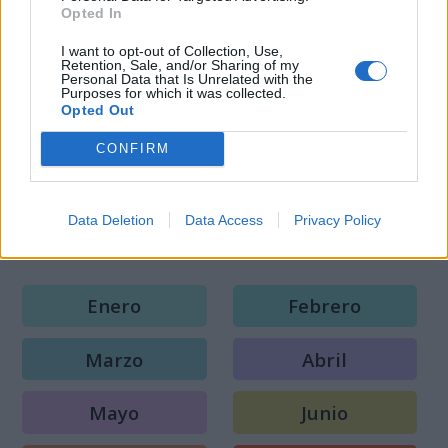
Opted In
los Glaciares
Año Internacional de las Cooperativas
I want to opt-out of Collection, Use,
Retention, Sale, and/or Sharing of my
Personal Data that Is Unrelated with the
Purposes for which it was collected.
Todos los Años Internacionales y
Opted Out
Mundiales
CONFIRM
Todos los Días Internacionales y
Data Deletion
Data Access
Privacy Policy
Mundiales
Enero
Febrero
Marzo
Abril
Mayo
Junio