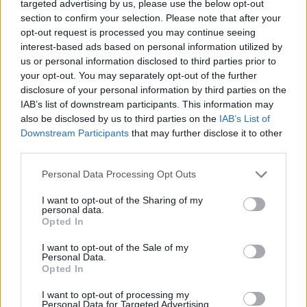
targeted advertising by us, please use the below opt-out
section to confirm your selection. Please note that after your
opt-out request is processed you may continue seeing
interest-based ads based on personal information utilized by
us or personal information disclosed to third parties prior to
your opt-out. You may separately opt-out of the further
disclosure of your personal information by third parties on the
IAB’s list of downstream participants. This information may
also be disclosed by us to third parties on the
IAB’s List of
Downstream Participants
that may further disclose it to other
Famosos que cumplen años el 4 de abril
third parties.
Personal Data Processing Opt Outs
I want to opt-out of the Sharing of my
personal data.
El año 2025 es el...
Opted In
Año Internacional de la Ciencia y la
I want to opt-out of the Sale of my
Personal Data.
Tecnología Cuánticas
Opted In
Año Internacional de la Paz y la Confianza
I want to opt-out of processing my
Año Internacional de la Conservación de
Personal Data for Targeted Advertising.