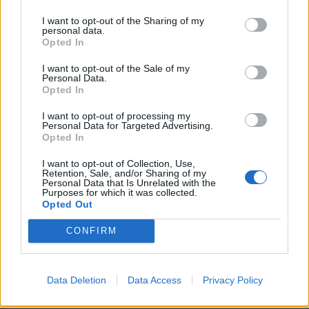
I want to opt-out of the Sharing of my
personal data.
Opted In
I want to opt-out of the Sale of my
Famosos que cumplen años el 10 de abril
Personal Data.
Opted In
I want to opt-out of processing my
Personal Data for Targeted Advertising.
Opted In
I want to opt-out of Collection, Use,
El año 2025 es el...
Retention, Sale, and/or Sharing of my
Personal Data that Is Unrelated with the
Purposes for which it was collected.
Año Internacional de la Ciencia y la
Opted Out
Tecnología Cuánticas
Año Internacional de la Paz y la Confianza
CONFIRM
Año Internacional de la Conservación de
los Glaciares
Data Deletion
Data Access
Privacy Policy
Año Internacional de las Cooperativas