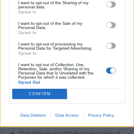
clase trabajadora es solidaridad"
(Harry
I want to opt-out of the Sharing of my
personal data.
Bridges)
Opted In
"La solidaridad no es un acto de caridad, sino
I want to opt-out of the Sale of my
Personal Data.
una ayuda mutua entre fuerzas que luchan por
Opted In
el mismo objetivo"
(Samora Machel)
I want to opt-out of processing my
"La solidaridad no es un sentimiento superficial,
Personal Data for Targeted Advertising.
Opted In
es la determinación firme y perseverante de
empeñarse por el bien común, es decir, el bien
I want to opt-out of Collection, Use,
Retention, Sale, and/or Sharing of my
de todos y cada uno para que todos seamos
Personal Data that Is Unrelated with the
Purposes for which it was collected.
realmente responsables de todos"
(Juan Pablo
Opted Out
II)
CONFIRM
"La caridad es humillante porque se ejerce
verticalmente y desde arriba: la solidaridad es
horizontal e implica respeto mutuo"
(Eduardo
Data Deletion
Data Access
Privacy Policy
Galeano)
"El racismo no se combate con el racismo, la