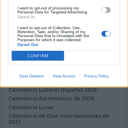
nuestra audiencia. ¡Participa!
I want to opt-out of processing my
Crea una cuenta atrás para el evento que
Personal Data for Targeted Advertising.
quieras
Opted In
¿Qué día crearías tu?
I want to opt-out of Collection, Use,
Retention, Sale, and/or Sharing of my
Personal Data that Is Unrelated with the
Purposes for which it was collected.
Opted Out
Calendarios
CONFIRM
Calendario Laboral por municipios
Data Deletion
Data Access
Privacy Policy
(España)
Calendario Laboral (España) 2026
Calendario Astronómico de 2026
Calendario Lunar
Calendario de Días Internacionales de
2027