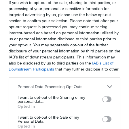
If you wish to opt-out of the sale, sharing to third parties, or
processing of your personal or sensitive information for
targeted advertising by us, please use the below opt-out
section to confirm your selection. Please note that after your
opt-out request is processed you may continue seeing
interest-based ads based on personal information utilized by
us or personal information disclosed to third parties prior to
Secciones destacadas
your opt-out. You may separately opt-out of the further
disclosure of your personal information by third parties on the
IAB’s list of downstream participants. This information may
also be disclosed by us to third parties on the
IAB’s List of
Noticias y actualidad sobre Días
Downstream Participants
that may further disclose it to other
Internacionales
third parties.
Onomástica. Todos los santos
Personal Data Processing Opt Outs
Semanas Internacionales
I want to opt-out of the Sharing of my
Años Internacionales
personal data.
Opted In
Qué se celebra el día de mi cumpleaños
Eventos internacionales de cultura
I want to opt-out of the Sale of my
Personal Data.
Los mejores canales de Youtube según
Opted In