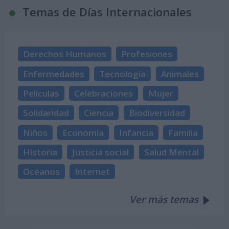
Temas de Días Internacionales
Derechos Humanos
Profesiones
Enfermedades
Tecnología
Animales
Películas
Celebraciones
Mujer
Solidaridad
Ciencia
Biodiversidad
Niños
Economía
Infancia
Familia
Historia
Justicia social
Salud Mental
Océanos
Internet
Ver más temas