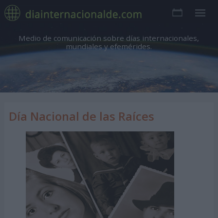
Medio de comunicación sobre días internacionales,
mundiales y efemérides.
Día Nacional de las Raíces