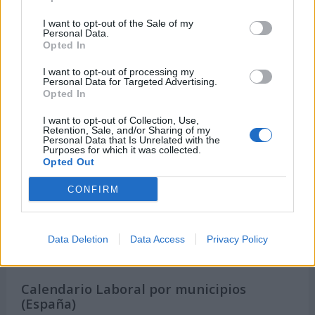
Semanas Internacionales
I want to opt-out of the Sale of my
Años Internacionales
Personal Data.
Opted In
Qué se celebra el día de mi cumpleaños
Eventos internacionales de cultura
I want to opt-out of processing my
Personal Data for Targeted Advertising.
Los mejores canales de Youtube según
Opted In
nuestra audiencia. ¡Participa!
I want to opt-out of Collection, Use,
Crea una cuenta atrás para el evento que
Retention, Sale, and/or Sharing of my
Personal Data that Is Unrelated with the
quieras
Purposes for which it was collected.
Opted Out
¿Qué día crearías tu?
CONFIRM
Calendarios
Data Deletion
Data Access
Privacy Policy
Calendario Laboral por municipios
(España)