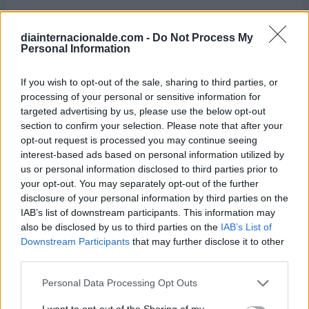
12 de diciembre de 1900:
diainternacionalde.com -
Do Not Process My
El físico alemán, Max Planck, presenta las bases
Personal Information
de la física cuántica al formular que la energía
se radia en unidades pequeñas separadas,
If you wish to opt-out of the sale, sharing to third parties, or
processing of your personal or sensitive information for
llamadas cuantos.
targeted advertising by us, please use the below opt-out
section to confirm your selection. Please note that after your
12 de diciembre de 1804:
opt-out request is processed you may continue seeing
España declara la guerra a Inglaterra, junto a
interest-based ads based on personal information utilized by
us or personal information disclosed to third parties prior to
Francia, por los tratados de San Ildefonso y
your opt-out. You may separately opt-out of the further
Aranjuez firmados en secreto con Francia en el
disclosure of your personal information by third parties on the
año 1.800.
IAB’s list of downstream participants. This information may
also be disclosed by us to third parties on the
IAB’s List of
Downstream Participants
that may further disclose it to other
Efemérides de diciembre
third parties.
Personal Data Processing Opt Outs
I want to opt-out of the Sharing of my