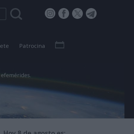
bete
Patrocina
 efemérides.
Hoy 8 de agosto es: