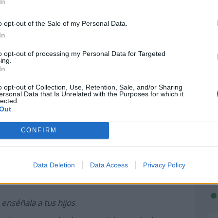
In
o opt-out of the Sale of my Personal Data.
ial de la Lengua Árabe?
In
l y cómo puedes leer en el artículo sobre el
to opt-out of processing my Personal Data for Targeted
ing.
terna
, pero ahora te vamos a contar cómo
In
de la Lengua Árabe:
o opt-out of Collection, Use, Retention, Sale, and/or Sharing
ersonal Data that Is Unrelated with the Purposes for which it
 hacer un
curso de caligrafía árabe
, que es todo
lected.
Out
 palabras de origen árabe
. Interésate por
CONFIRM
s palabras laúd, alcalde, alquimia, álgebra,
Data Deletion
Data Access
Privacy Policy
 qué no animar a tus alumnos a aprender
,
enséñala a tus hijos
.