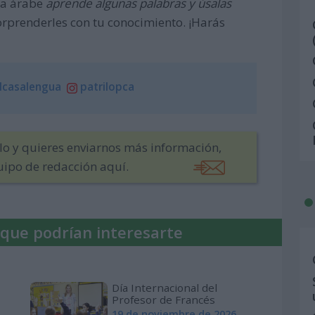
ua árabe
aprende algunas palabras y úsalas
sorprenderles con tu conocimiento. ¡Harás
lcasalengua
patrilopca
ulo y quieres enviarnos más información,
uipo de redacción aquí.
 que podrían interesarte
Día Internacional del
Profesor de Francés
19 de noviembre de 2026