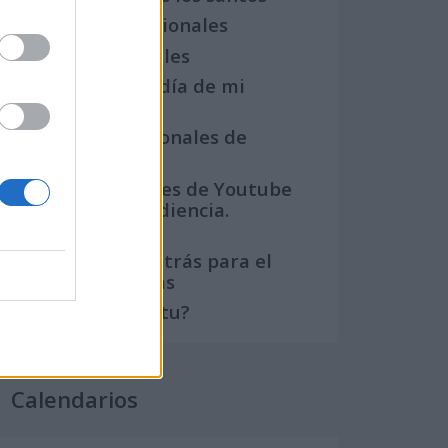
Semanas Internacionales
Años Internacionales
Qué se celebra el día de mi
cumpleaños
Eventos internacionales de
cultura
Los mejores canales de Youtube
según nuestra audiencia.
¡Participa!
Crea una cuenta atrás para el
evento que quieras
¿Qué día crearías tu?
Calendarios