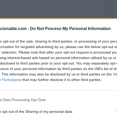
acionalde.com -
Do Not Process My Personal Information
to opt-out of the sale, sharing to third parties, or processing of your per
formation for targeted advertising by us, please use the below opt-out s
r selection. Please note that after your opt-out request is processed y
eing interest-based ads based on personal information utilized by us or
disclosed to third parties prior to your opt-out. You may separately opt-
losure of your personal information by third parties on the IAB’s list of
. This information may also be disclosed by us to third parties on the
IA
e puede interesar:
Participants
that may further disclose it to other third parties.
ía crearías tu?
Santoral
l Data Processing Opt Outs
 canales de Youtube
y tiempos de carrera (running)
o opt-out of the Sharing of my personal data.