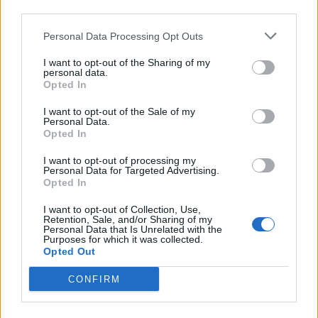
Pastores
third parties.
Año Internacional de la Mujer Agricultora
Personal Data Processing Opt Outs
Año Internacional de los Voluntarios para
el Desarrollo Sostenible
I want to opt-out of the Sharing of my
personal data.
Opted In
Todos los Años Internacionales y
Mundiales
I want to opt-out of the Sale of my
Personal Data.
Opted In
I want to opt-out of processing my
Personal Data for Targeted Advertising.
Opted In
Todos los Días Internacionales y
Mundiales
I want to opt-out of Collection, Use,
Retention, Sale, and/or Sharing of my
Personal Data that Is Unrelated with the
Purposes for which it was collected.
Enero
Febrero
Opted Out
CONFIRM
Marzo
Abril