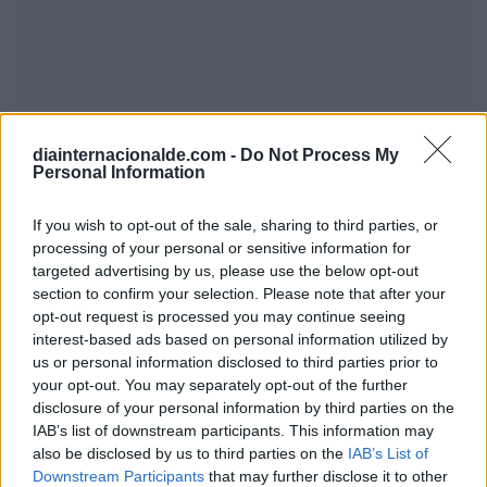
diainternacionalde.com -
Do Not Process My
Personal Information
If you wish to opt-out of the sale, sharing to third parties, or
processing of your personal or sensitive information for
targeted advertising by us, please use the below opt-out
Famosos que cumplen años el 23 de
section to confirm your selection. Please note that after your
diciembre
opt-out request is processed you may continue seeing
interest-based ads based on personal information utilized by
us or personal information disclosed to third parties prior to
your opt-out. You may separately opt-out of the further
disclosure of your personal information by third parties on the
Este año 2026 es el...
IAB’s list of downstream participants. This information may
also be disclosed by us to third parties on the
IAB’s List of
Año Internacional de los Pastizales y los
Downstream Participants
that may further disclose it to other