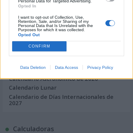
Personal Data for Targeted Advertising.
¿Qué día crearías tu?
Opted In
I want to opt-out of Collection, Use,
Retention, Sale, and/or Sharing of my
Personal Data that Is Unrelated with the
Calendarios
Purposes for which it was collected.
Opted Out
CONFIRM
Calendario Laboral por municipios
(España)
Data Deletion
Data Access
Privacy Policy
Calendario Laboral (España) 2026
Calendario Astronómico de 2026
Calendario Lunar
Calendario de Días Internacionales de
2027
Calculadoras