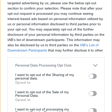
targeted advertising by us, please use the below opt-out
section to confirm your selection. Please note that after your
opt-out request is processed you may continue seeing
Secciones destacadas
interest-based ads based on personal information utilized by
us or personal information disclosed to third parties prior to
your opt-out. You may separately opt-out of the further
disclosure of your personal information by third parties on the
Noticias y actualidad sobre Días
IAB’s list of downstream participants. This information may
Internacionales
also be disclosed by us to third parties on the
IAB’s List of
Downstream Participants
that may further disclose it to other
Onomástica. Todos los santos
third parties.
Semanas Internacionales
Personal Data Processing Opt Outs
Años Internacionales
Qué se celebra el día de mi cumpleaños
I want to opt-out of the Sharing of my
personal data.
Eventos internacionales de cultura
Opted In
Los mejores canales de Youtube según
I want to opt-out of the Sale of my
nuestra audiencia. ¡Participa!
Personal Data.
Opted In
Crea una cuenta atrás para el evento que
quieras
I want to opt-out of processing my