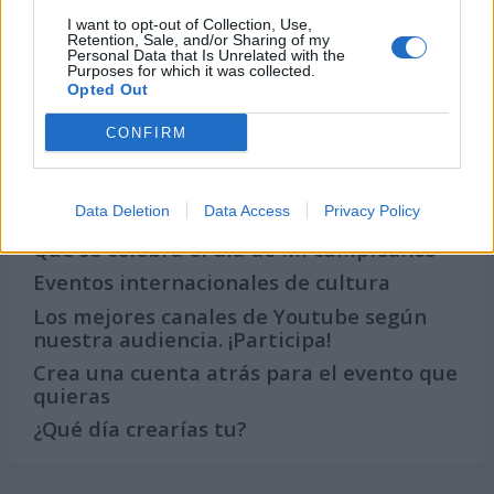
I want to opt-out of Collection, Use,
Retention, Sale, and/or Sharing of my
Personal Data that Is Unrelated with the
Purposes for which it was collected.
Noticias y actualidad sobre Días
Opted Out
Internacionales
CONFIRM
Onomástica. Todos los santos
Semanas Internacionales
Años Internacionales
Data Deletion
Data Access
Privacy Policy
Qué se celebra el día de mi cumpleaños
Eventos internacionales de cultura
Los mejores canales de Youtube según
nuestra audiencia. ¡Participa!
Crea una cuenta atrás para el evento que
quieras
¿Qué día crearías tu?