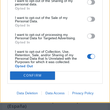
I want to opt-out of the Sharing of my
Semanas Internacionales
personal data.
Opted In
Años Internacionales
I want to opt-out of the Sale of my
Qué se celebra el día de mi cumpleaños
Personal Data.
Eventos internacionales de cultura
Opted In
Los mejores canales de Youtube según
I want to opt-out of processing my
nuestra audiencia. ¡Participa!
Personal Data for Targeted Advertising.
Opted In
Crea una cuenta atrás para el evento que
quieras
I want to opt-out of Collection, Use,
Retention, Sale, and/or Sharing of my
¿Qué día crearías tu?
Personal Data that Is Unrelated with the
Purposes for which it was collected.
Opted Out
CONFIRM
Calendarios
Data Deletion
Data Access
Privacy Policy
Calendario Laboral por municipios
(España)