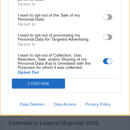
Años Internacionales
Opted In
Qué se celebra el día de mi cumpleaños
I want to opt-out of the Sale of my
Eventos internacionales de cultura
Personal Data.
Opted In
Los mejores canales de Youtube según
nuestra audiencia. ¡Participa!
I want to opt-out of processing my
Personal Data for Targeted Advertising.
Crea una cuenta atrás para el evento que
Opted In
quieras
I want to opt-out of Collection, Use,
¿Qué día crearías tu?
Retention, Sale, and/or Sharing of my
Personal Data that Is Unrelated with the
Purposes for which it was collected.
Opted Out
Calendarios
CONFIRM
Data Deletion
Data Access
Privacy Policy
Calendario Laboral por municipios
(España)
Calendario Laboral (España) 2026