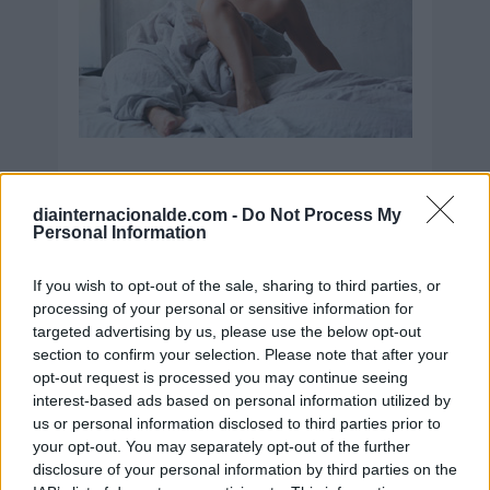
diainternacionalde.com -
Do Not Process My
Personal Information
Día de la Encefalomielitis Miálgica
If you wish to opt-out of the sale, sharing to third parties, or
Severa o Síndrome de Fatiga
processing of your personal or sensitive information for
Crónica
targeted advertising by us, please use the below opt-out
8 de agosto de 2026
section to confirm your selection. Please note that after your
opt-out request is processed you may continue seeing
interest-based ads based on personal information utilized by
us or personal information disclosed to third parties prior to
your opt-out. You may separately opt-out of the further
disclosure of your personal information by third parties on the