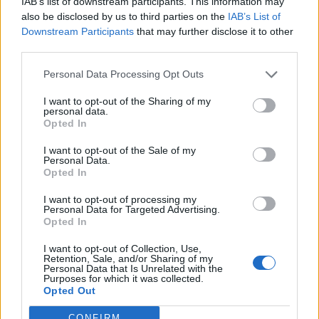
IAB’s list of downstream participants. This information may
also be disclosed by us to third parties on the
IAB’s List of
Downstream Participants
that may further disclose it to other
third parties.
Personal Data Processing Opt Outs
I want to opt-out of the Sharing of my
personal data.
Opted In
Secciones destacadas
I want to opt-out of the Sale of my
Personal Data.
Opted In
I want to opt-out of processing my
Personal Data for Targeted Advertising.
Noticias y actualidad sobre Días
Opted In
Internacionales
Onomástica. Todos los santos
I want to opt-out of Collection, Use,
Retention, Sale, and/or Sharing of my
Personal Data that Is Unrelated with the
Semanas Internacionales
Purposes for which it was collected.
Opted Out
Años Internacionales
Qué se celebra el día de mi cumpleaños
CONFIRM