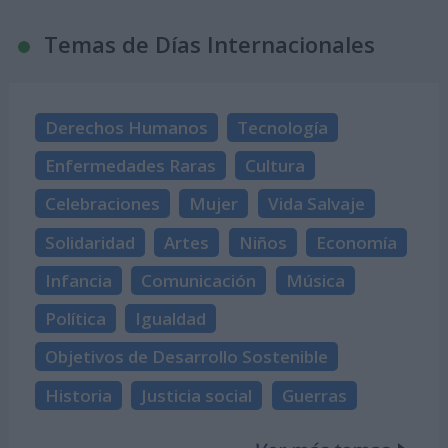
Temas de Días Internacionales
Derechos Humanos
Tecnología
Enfermedades Raras
Cultura
Celebraciones
Mujer
Vida Salvaje
Solidaridad
Artes
Niños
Economía
Infancia
Comunicación
Música
Política
Igualdad
Objetivos de Desarrollo Sostenible
Historia
Justicia social
Guerras