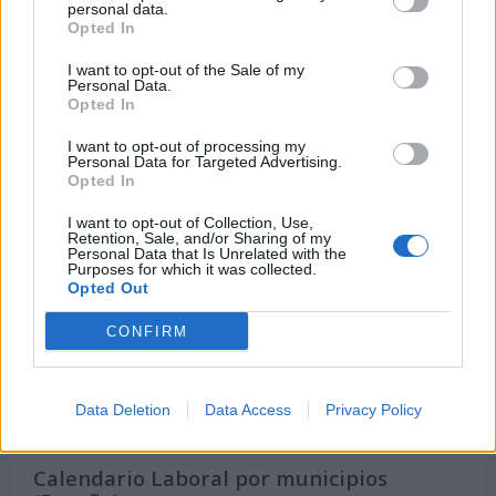
Onomástica. Todos los santos
personal data.
Opted In
Semanas Internacionales
Años Internacionales
I want to opt-out of the Sale of my
Personal Data.
Qué se celebra el día de mi cumpleaños
Opted In
Eventos internacionales de cultura
I want to opt-out of processing my
Personal Data for Targeted Advertising.
Los mejores canales de Youtube según
Opted In
nuestra audiencia. ¡Participa!
I want to opt-out of Collection, Use,
Crea una cuenta atrás para el evento que
Retention, Sale, and/or Sharing of my
quieras
Personal Data that Is Unrelated with the
Purposes for which it was collected.
¿Qué día crearías tu?
Opted Out
CONFIRM
Calendarios
Data Deletion
Data Access
Privacy Policy
Calendario Laboral por municipios