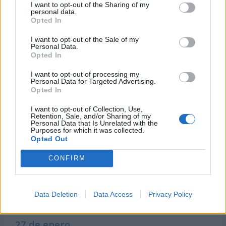
I want to opt-out of the Sharing of my
personal data.
Opted In
I want to opt-out of the Sale of my
Personal Data.
Opted In
I want to opt-out of processing my
Personal Data for Targeted Advertising.
Días Mundiales Raros cercanos
Opted In
I want to opt-out of Collection, Use,
Retention, Sale, and/or Sharing of my
21 de enero
Personal Data that Is Unrelated with the
Purposes for which it was collected.
Opted Out
-
Día Internacional del Pantalón de Chándal
-
Día Mundial del Selfie en los Museos
CONFIRM
25 de enero
Data Deletion
Data Access
Privacy Policy
-
Día del Café Irlandés
27 de enero