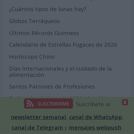
¿Cuántos tipos de lunas hay?
Globos Terráqueos
Últimos Récords Guinness
Calendario de Estrellas Fugaces de 2026
Horóscopo Chino
Días Internacionales y el cuidado de la
alimentación
Santos Patrones de Profesiones
Todo sobre la Agenda 2030 y los Objetivos
Suscríbete al
de Desarrollo Sostenible
Cómo un día internacional puede
newsletter semanal
,
canal de WhatsApp
,
amplificar la visibilidad de una causa
canal de Telegram
y
mensajes webpush
.