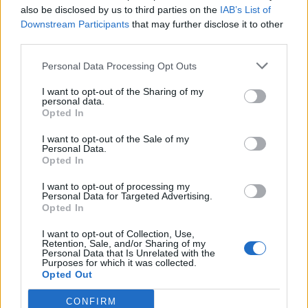
also be disclosed by us to third parties on the
IAB’s List of
Downstream Participants
that may further disclose it to other
third parties.
Personal Data Processing Opt Outs
I want to opt-out of the Sharing of my
personal data.
Opted In
I want to opt-out of the Sale of my
Personal Data.
Secciones destacadas
Opted In
I want to opt-out of processing my
Personal Data for Targeted Advertising.
Opted In
Noticias y actualidad sobre Días
Internacionales
I want to opt-out of Collection, Use,
Retention, Sale, and/or Sharing of my
Onomástica. Todos los santos
Personal Data that Is Unrelated with the
Purposes for which it was collected.
Semanas Internacionales
Opted Out
Años Internacionales
CONFIRM