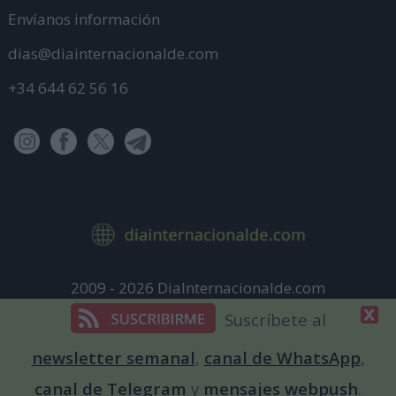
Envíanos información
dias@diainternacionalde.com
+34 644 62 56 16
2009 - 2026 DiaInternacionalde.com
Aviso Legal
Suscríbete al
Política de Privacidad
newsletter semanal
,
canal de WhatsApp
,
Política de cookies
canal de Telegram
y
mensajes webpush
.