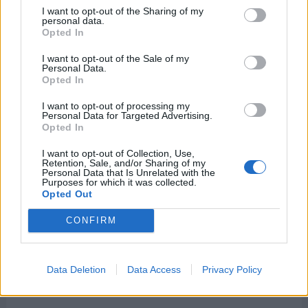
Internacionales
I want to opt-out of the Sharing of my
personal data.
Onomástica. Todos los santos
Opted In
Semanas Internacionales
I want to opt-out of the Sale of my
Personal Data.
Años Internacionales
Opted In
Qué se celebra el día de mi cumpleaños
I want to opt-out of processing my
Eventos internacionales de cultura
Personal Data for Targeted Advertising.
Opted In
Los mejores canales de Youtube según
nuestra audiencia. ¡Participa!
I want to opt-out of Collection, Use,
Retention, Sale, and/or Sharing of my
Crea una cuenta atrás para el evento que
Personal Data that Is Unrelated with the
Purposes for which it was collected.
quieras
Opted Out
¿Qué día crearías tu?
CONFIRM
Calendarios
Data Deletion
Data Access
Privacy Policy